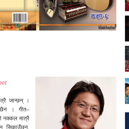
eet
ात्रै जान्छन् ।
 छैन । गीत–
ो नक्कल मात्रै
्न सिकाउँछन्,