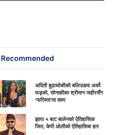
Recommended
अदिती बुढाथोकीको बलिउडमा अर्को
फड्को, सोनाक्षीका श्रीमान जहीरसँग
‘फरिश्ता’मा काम
झापा ५ बाट बालेनको ऐतिहासिक
जित, केपी ओलीको ऐतिहासिक हार