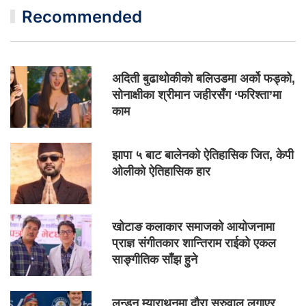
Recommended
अदिती बुढाथोकीको बलिउडमा अर्को फड्को,
सोनाक्षीका श्रीमान जहीरसँग ‘फरिश्ता’मा
काम
झापा ५ बाट बालेनको ऐतिहासिक जित, केपी
ओलीको ऐतिहासिक हार
खोटाङ कलाकार समाजको आयोजनामा
प्राज्ञ संगीतकार शान्तिराम राईको एकल
साङ्गीतिक साँझ हुने
लन्डन म्याराथनमा दौरा सुरुवाल लगाएर