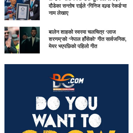
दौडेका सन्तोष राईले ‘गिनिज वल्र्ड रेकर्ड’मा
नाम लेखाए
बालेन शाहको स्वरमा चलचित्र ‘लाज
शरणम्’को ‘नेपाल हाँसेको’ गीत सार्वजनिक,
मेयर भएपछिको पहिलो गीत