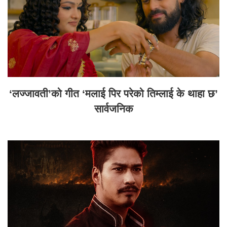
‘लज्जावती’को गीत ‘मलाई पिर परेको तिम्लाई के थाहा छ’
सार्वजनिक