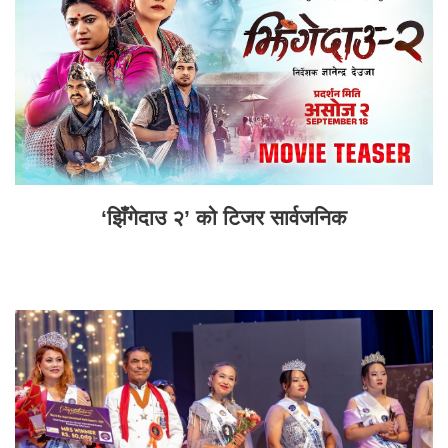
‘झिँगेदाउ २’ को टिजर सार्वजनिक