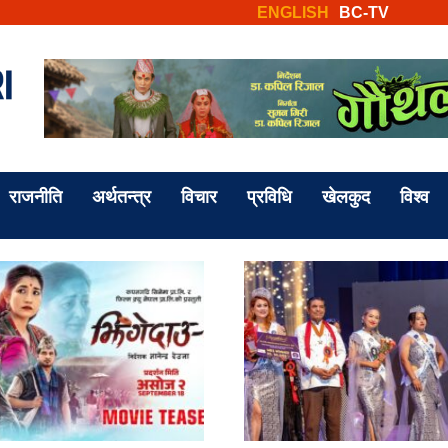
ENGLISH
BC-TV
राजनीति
अर्थतन्त्र
विचार
प्रविधि
खेलकुद
विश्व