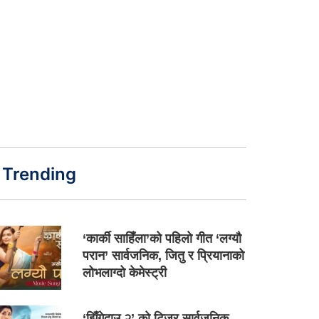
Trending
‘कार्की साहिँला’को पहिलो गीत ‘लग्यौ
परान’ सार्वजनिक, जितु र प्रियानाको
लोभलाग्दो केमेस्ट्री
‘झिँगेदाउ २’ को टिजर सार्वजनिक