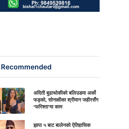
Recommended
अदिती बुढाथोकीको बलिउडमा अर्को
फड्को, सोनाक्षीका श्रीमान जहीरसँग
‘फरिश्ता’मा काम
झापा ५ बाट बालेनको ऐतिहासिक