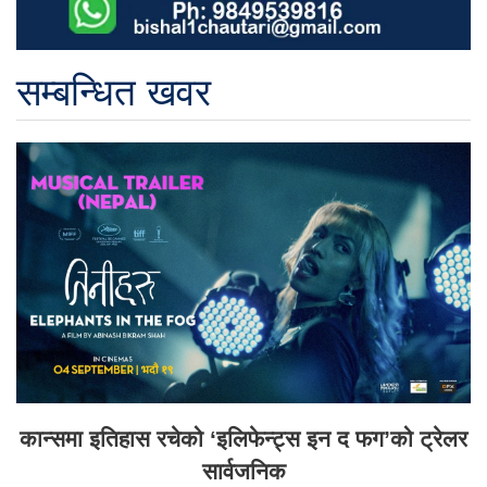
सम्बन्धित खवर
कान्समा इतिहास रचेको ‘इलिफेन्ट्स इन द फग’को ट्रेलर
सार्वजनिक