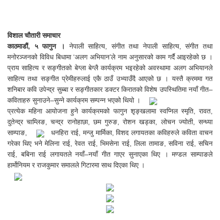
विशाल चौतारी समाचार
काठमाडौं, ५ फागुन ।
नेपाली साहित्य, संगीत तथा
नेपाली साहित्य, संगीत तथा
मनोरञ्जनको विविध बिधामा ‘अलग अभियान’ले नाम अनुसारको काम गर्दै आइरहेको छ ।
प्राय साहित्य र सङ्गीतको बेग्ला बेग्लै कार्यक्रम भइरहेको अवस्थामा अलग अभियानले
साहित्य तथा सङ्गीत प्रेमीहरुलाई एकै ठाउँ उभ्याउँदै आएको छ । यस्तै क्रममा गत
शनिबार कवि उपेन्द्र सुब्बा र सङ्गीतकार डक्टर किरातको विशेष उपस्थितिमा नयाँ गीत–
कविताहरु सुनाउने–सुन्ने कार्यक्रम सम्पन्न भएको थियो ।
प्रत्येक महिना आयोजना हुने कार्यक्रमको फागुन शृङ्खलामा स्वप्निल स्मृति, रावत,
दुतेन्द्र चाम्लिङ, चन्द्र रानोहाछा, छम गुरुङ, रोशन खड्का, लोचन ज्योती, सन्ध्या
साम्पाङ,
धनहिरा राई, मन्जु मार्मिका, विशद लगायतका कविहरुले कविता वाचन
गरेका थिए भने मेलिना राई, रेवत राई, भिमसेना राई, लिला तामाङ, सविना राई, सचिन
राई, बबिना राई लगायतले नयाँ–नयाँ गीत गाएर सुनाएका थिए । मण्डल साम्पाङले
हार्मोनियम र राजकुमार समालले गिटारमा साथ दिएका थिए ।