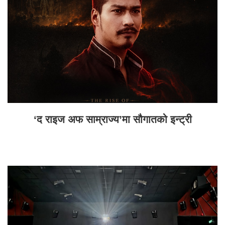
‘द राइज अफ साम्राज्य’मा सौगातको इन्ट्री