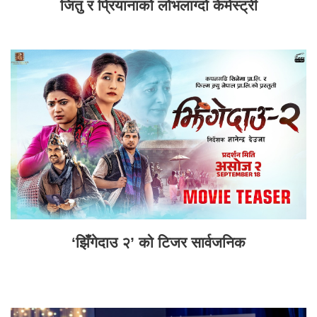
जितु र प्रियानाको लोभलाग्दो केमेस्ट्री
‘झिँगेदाउ २’ को टिजर सार्वजनिक