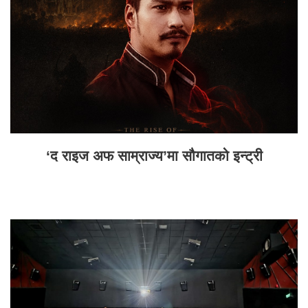
‘द राइज अफ साम्राज्य’मा सौगातको इन्ट्री