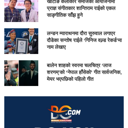
खोटाङ कलाकार समाजको आयोजनामा
प्राज्ञ संगीतकार शान्तिराम राईको एकल
साङ्गीतिक साँझ हुने
लन्डन म्याराथनमा दौरा सुरुवाल लगाएर
दौडेका सन्तोष राईले ‘गिनिज वल्र्ड रेकर्ड’मा
नाम लेखाए
बालेन शाहको स्वरमा चलचित्र ‘लाज
शरणम्’को ‘नेपाल हाँसेको’ गीत सार्वजनिक,
मेयर भएपछिको पहिलो गीत