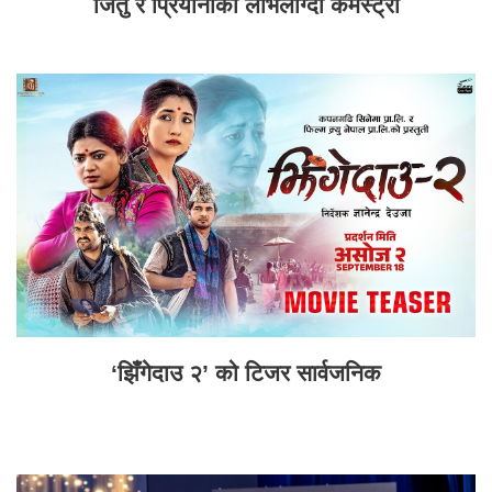
जितु र प्रियानाको लोभलाग्दो केमेस्ट्री
‘झिँगेदाउ २’ को टिजर सार्वजनिक