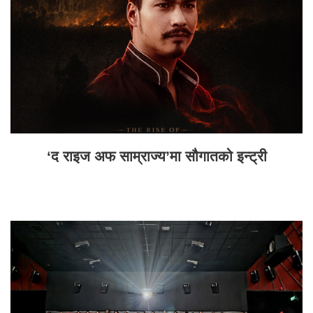
‘द राइज अफ साम्राज्य’मा सौगातको इन्ट्री