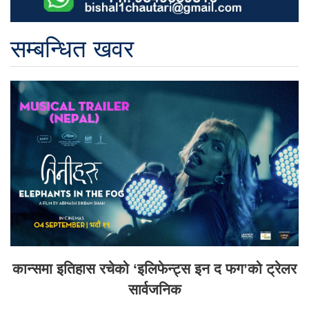
सम्बन्धित खवर
कान्समा इतिहास रचेको ‘इलिफेन्ट्स इन द फग’को ट्रेलर
सार्वजनिक