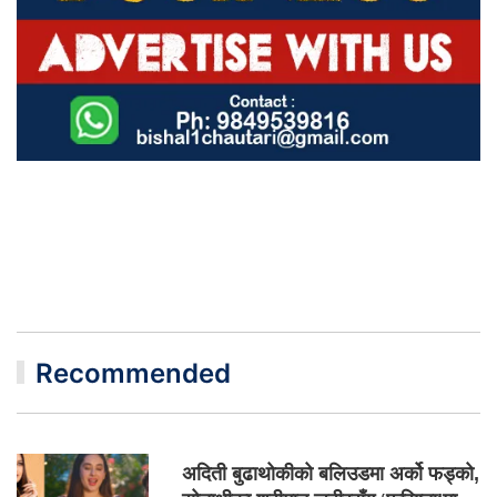
Recommended
अदिती बुढाथोकीको बलिउडमा अर्को फड्को,