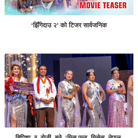
‘झिँगेदाउ २’ को टिजर सार्वजनिक
बिपिशा र रोजी बने ‘मिस एन्ड मिसेस नेपाल