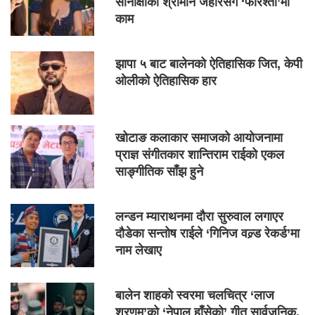
सोनाक्षीका श्रीमान जहीरसँग ‘फरिश्ता’मा
काम
झापा ५ बाट बालेनको ऐतिहासिक जित, केपी
ओलीको ऐतिहासिक हार
खोटाङ कलाकार समाजको आयोजनामा
प्राज्ञ संगीतकार शान्तिराम राईको एकल
साङ्गीतिक साँझ हुने
लन्डन म्याराथनमा दौरा सुरुवाल लगाएर
दौडेका सन्तोष राईले ‘गिनिज वल्र्ड रेकर्ड’मा
नाम लेखाए
बालेन शाहको स्वरमा चलचित्र ‘लाज
शरणम्’को ‘नेपाल हाँसेको’ गीत सार्वजनिक,