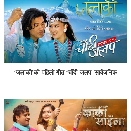
‘जलाकी’को पहिलो गीत ‘चाँदी जलप’ सार्वजनिक