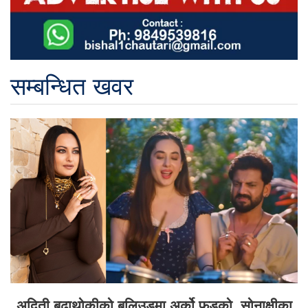
सम्बन्धित खवर
अदिती बुढाथोकीको बलिउडमा अर्को फड्को, सोनाक्षीका