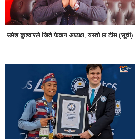
उमेश कुश्वारले जिते फेकन अध्यक्ष, यस्तो छ टीम (सूची)