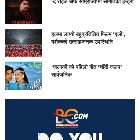
‘द राइज अफ साम्राज्य’मा सौगातको इन्ट्री
हलमा लाग्यो बहुप्रतिक्षित फिल्म ‘हली’,
दर्शकको उत्साहजनक उपस्थिति
‘जलाकी’को पहिलो गीत ‘चाँदी जलप’
सार्वजनिक