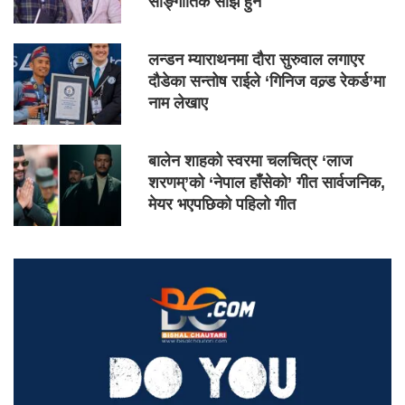
साङ्गीतिक साँझ हुने
लन्डन म्याराथनमा दौरा सुरुवाल लगाएर
दौडेका सन्तोष राईले ‘गिनिज वल्र्ड रेकर्ड’मा
नाम लेखाए
बालेन शाहको स्वरमा चलचित्र ‘लाज
शरणम्’को ‘नेपाल हाँसेको’ गीत सार्वजनिक,
मेयर भएपछिको पहिलो गीत