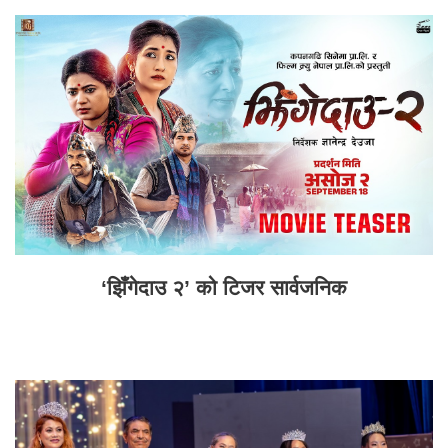
‘झिँगेदाउ २’ को टिजर सार्वजनिक