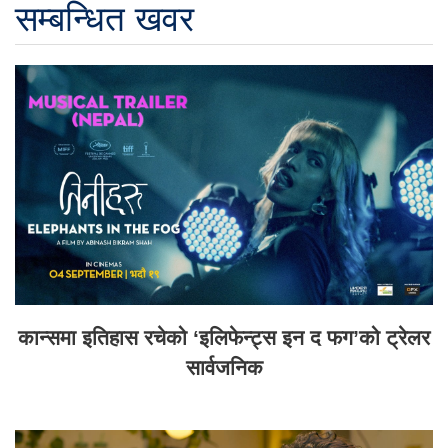
सम्बन्धित खवर
कान्समा इतिहास रचेको ‘इलिफेन्ट्स इन द फग’को ट्रेलर
सार्वजनिक