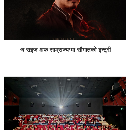
‘द राइज अफ साम्राज्य’मा सौगातको इन्ट्री