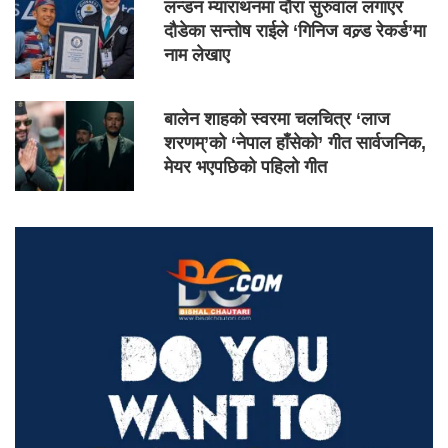
लन्डन म्याराथनमा दौरा सुरुवाल लगाएर
दौडेका सन्तोष राईले ‘गिनिज वल्र्ड रेकर्ड’मा
नाम लेखाए
बालेन शाहको स्वरमा चलचित्र ‘लाज
शरणम्’को ‘नेपाल हाँसेको’ गीत सार्वजनिक,
मेयर भएपछिको पहिलो गीत