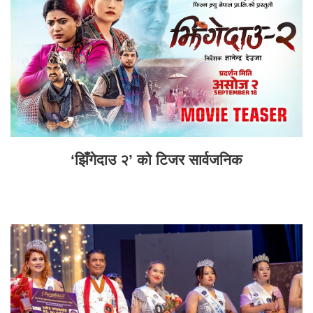
‘झिँगेदाउ २’ को टिजर सार्वजनिक