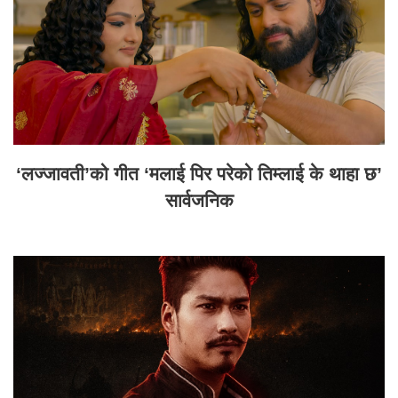
‘लज्जावती’को गीत ‘मलाई पिर परेको तिम्लाई के थाहा छ’
सार्वजनिक