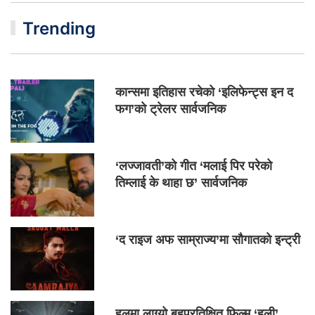
Trending
कान्समा इतिहास रचेको ‘इलिफेन्ट्स इन द
फग’को ट्रेलर सार्वजनिक
‘लज्जावती’को गीत ‘मलाई पिर परेको
तिम्लाई के थाहा छ’ सार्वजनिक
‘द राइज अफ साम्राज्य’मा सौगातको इन्ट्री
हलमा लाग्यो बहुप्रतिक्षित फिल्म ‘हली’,