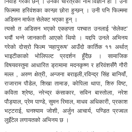
निर्वाह गरेका छन् । उनको चरित्रको नाम विज्ञान हो । उनी
फिल्ममा हरिवंशका कान्छा छोरा हुन्छन् । उनी पनि फिल्ममा
अडिसन मार्फत सेलेक्ट भएका हुन् ।
त्यसो त अडिसन भएको एकहप्ता पश्चात उनलाई ‘सेलेक्ट’
भयौं भन्ने जानकारी आएको थियो । यद्दपि उनले अभिनय
गरेको दोस्रो फिल्म ‘महापुरूष’ आउँदो कार्तिक ११ अर्थात्
भाइटीकाको भोलिपल्ट प्रदर्शन हुँदैछ । सामाजिक
विषयवस्तुमा आधारित ड्रामामा मदनकृष्ण र हरिवंशसँगै गौरी
मल्ल , अरुण क्षेत्री, अन्जना बराइली,रविन्द्र सिंह बानियाँ,
राजाराम पौडेल, शिखा तामाङ, कोपिला थापा, शिरु विष्ट,
कविता श्रेष्ठ, नरेन्द्र कंसाकार, सविन बास्तोला, नरेश
पौड्याल, प्रेम पाण्डे, सुमन रिमाल, माधव अधिकारी, प्रकाश
भट्टराई, घनश्याम जोशी, अर्जुन आचार्य, पण्डित प्रज्वल
लुइँटेल लगायतको अभिनय छ ।