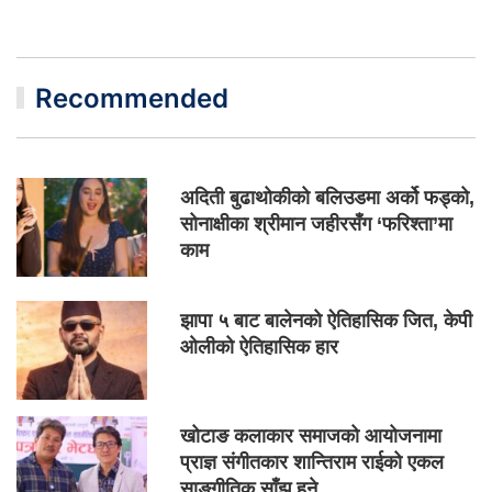
Recommended
अदिती बुढाथोकीको बलिउडमा अर्को फड्को,
सोनाक्षीका श्रीमान जहीरसँग ‘फरिश्ता’मा
काम
झापा ५ बाट बालेनको ऐतिहासिक जित, केपी
ओलीको ऐतिहासिक हार
खोटाङ कलाकार समाजको आयोजनामा
प्राज्ञ संगीतकार शान्तिराम राईको एकल
साङ्गीतिक साँझ हुने