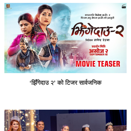
‘झिँगेदाउ २’ को टिजर सार्वजनिक