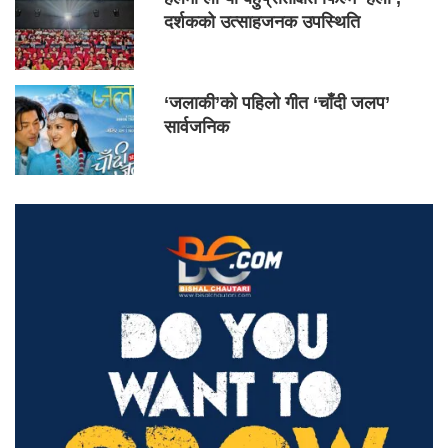
दर्शकको उत्साहजनक उपस्थिति
‘जलाकी’को पहिलो गीत ‘चाँदी जलप’
सार्वजनिक