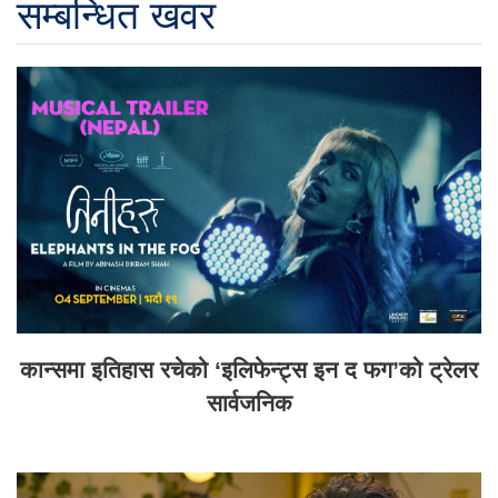
सम्बन्धित खवर
कान्समा इतिहास रचेको ‘इलिफेन्ट्स इन द फग’को ट्रेलर
सार्वजनिक