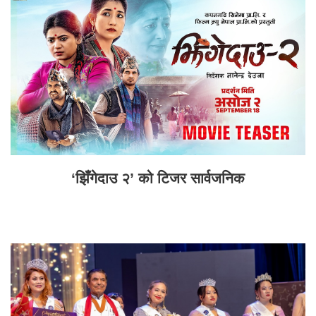
‘झिँगेदाउ २’ को टिजर सार्वजनिक