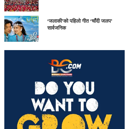
‘जलाकी’को पहिलो गीत ‘चाँदी जलप’
सार्वजनिक