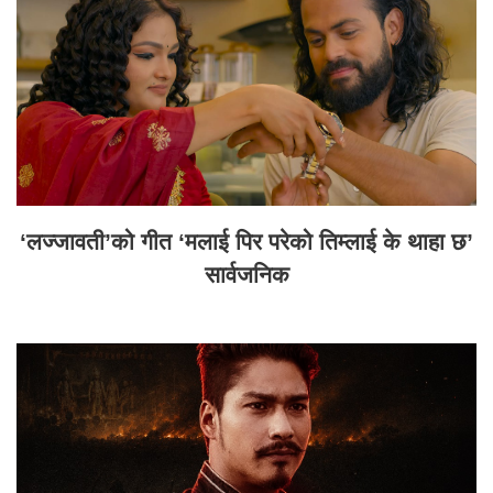
‘लज्जावती’को गीत ‘मलाई पिर परेको तिम्लाई के थाहा छ’
सार्वजनिक