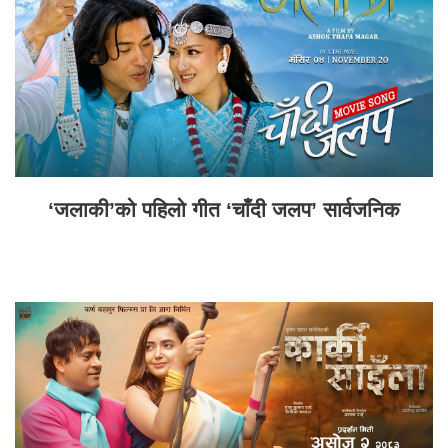
‘जलाकी’को पहिलो गीत ‘चाँदी जलप’ सार्वजनिक