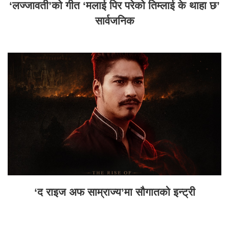
‘लज्जावती’को गीत ‘मलाई पिर परेको तिम्लाई के थाहा छ’
सार्वजनिक
‘द राइज अफ साम्राज्य’मा सौगातको इन्ट्री