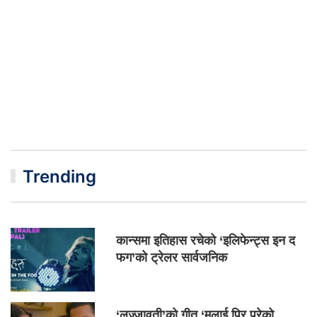
Trending
कान्समा इतिहास रचेको ‘इलिफेन्ट्स इन द
फग’को ट्रेलर सार्वजनिक
‘लज्जावती’को गीत ‘मलाई पिर परेको