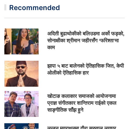
Recommended
अदिती बुढाथोकीको बलिउडमा अर्को फड्को,
सोनाक्षीका श्रीमान जहीरसँग ‘फरिश्ता’मा
काम
झापा ५ बाट बालेनको ऐतिहासिक जित, केपी
ओलीको ऐतिहासिक हार
खोटाङ कलाकार समाजको आयोजनामा
प्राज्ञ संगीतकार शान्तिराम राईको एकल
साङ्गीतिक साँझ हुने
लन्डन म्याराथनमा दौरा सुरुवाल लगाएर