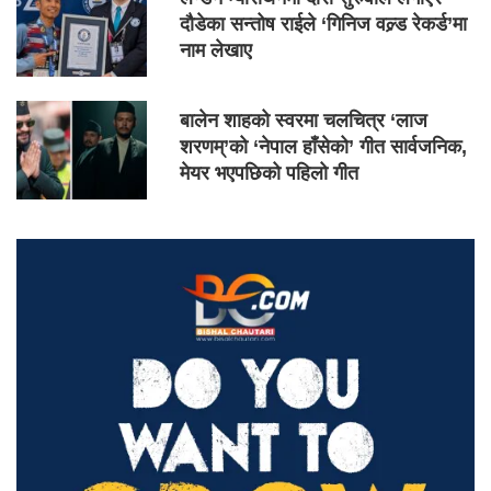
दौडेका सन्तोष राईले ‘गिनिज वल्र्ड रेकर्ड’मा
नाम लेखाए
बालेन शाहको स्वरमा चलचित्र ‘लाज
शरणम्’को ‘नेपाल हाँसेको’ गीत सार्वजनिक,
मेयर भएपछिको पहिलो गीत