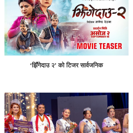
‘झिँगेदाउ २’ को टिजर सार्वजनिक