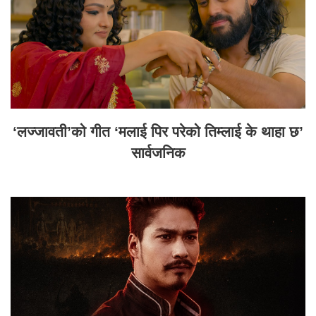
‘लज्जावती’को गीत ‘मलाई पिर परेको तिम्लाई के थाहा छ’
सार्वजनिक