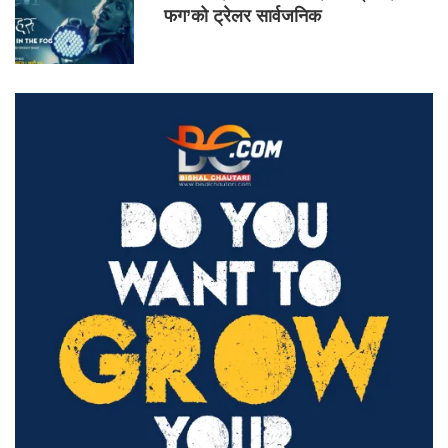
फग’को ट्रेलर सार्वजनिक