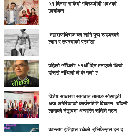
५१ दिनमा सकियो ‘चिरञ्जीवी भवः’को
छायांकन
‘महाराजधिराज’का लागि पुष्प खड्काको
त्याग र तपस्याको प्रशंसा
पहिलो ‘गौँथली’ ५१औँ दिन मनाएको थियो,
दोस्रो ‘गौँथली’ले के गर्ला ?
विशेष साधारण सभाबाट तामाङ सोसाइटी
अफ अमेरिकाको कार्यसमिति विघटन: चाँदनी
लामाको नेतृत्वमा अन्तरिम समिति गठन
कान्समा इतिहास रचेको ‘इलिफेन्ट्स इन द