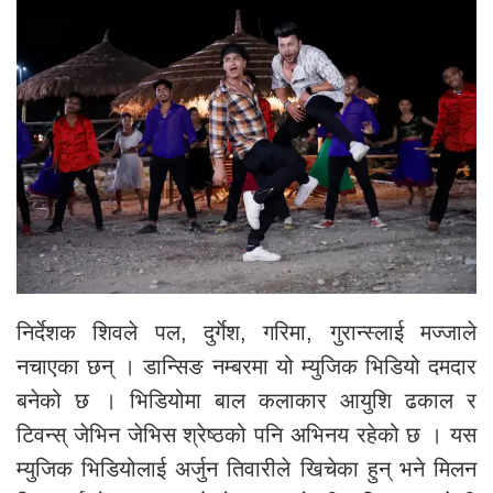
निर्देशक शिवले पल, दुर्गेश, गरिमा, गुरान्स्लाई मज्जाले
नचाएका छन् । डान्सिङ नम्बरमा यो म्युजिक भिडियो दमदार
बनेको छ । भिडियोमा बाल कलाकार आयुशि ढकाल र
टिवन्स् जेभिन जेभिस श्रेष्ठको पनि अभिनय रहेको छ । यस
म्युजिक भिडियोलाई अर्जुन तिवारीले खिचेका हुन् भने मिलन