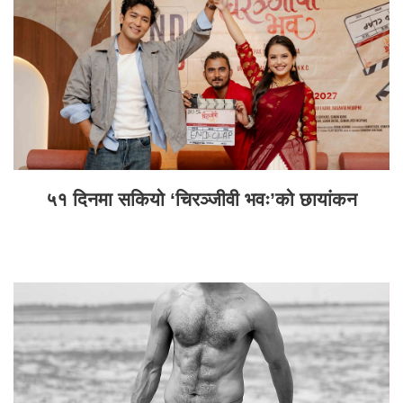
५१ दिनमा सकियो ‘चिरञ्जीवी भवः’को छायांकन