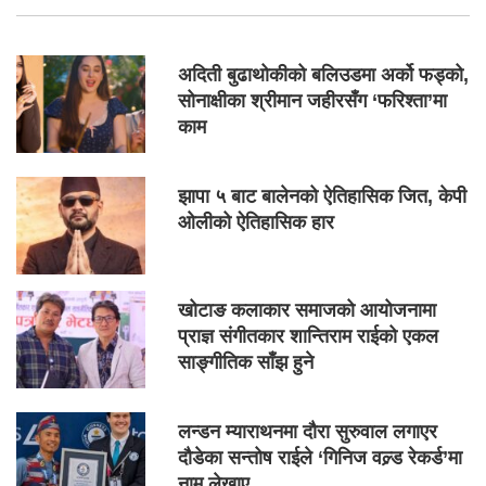
अदिती बुढाथोकीको बलिउडमा अर्को फड्को,
सोनाक्षीका श्रीमान जहीरसँग ‘फरिश्ता’मा
काम
झापा ५ बाट बालेनको ऐतिहासिक जित, केपी
ओलीको ऐतिहासिक हार
खोटाङ कलाकार समाजको आयोजनामा
प्राज्ञ संगीतकार शान्तिराम राईको एकल
साङ्गीतिक साँझ हुने
लन्डन म्याराथनमा दौरा सुरुवाल लगाएर
दौडेका सन्तोष राईले ‘गिनिज वल्र्ड रेकर्ड’मा
नाम लेखाए