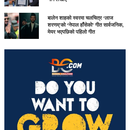
बालेन शाहको स्वरमा चलचित्र ‘लाज
शरणम्’को ‘नेपाल हाँसेको’ गीत सार्वजनिक,
मेयर भएपछिको पहिलो गीत