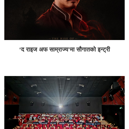
‘द राइज अफ साम्राज्य’मा सौगातको इन्ट्री