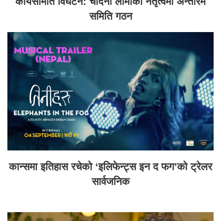
कार्यसमिति विघटन: चाँदनी लामाको नेतृत्वमा अन्तरिम
समिति गठन
कान्समा इतिहास रचेको ‘इलिफेन्ट्स इन द फग’को ट्रेलर
सार्वजनिक