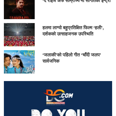
‘द राइज अफ साम्राज्य’मा सौगातको इन्ट्री
हलमा लाग्यो बहुप्रतिक्षित फिल्म ‘हली’,
दर्शकको उत्साहजनक उपस्थिति
‘जलाकी’को पहिलो गीत ‘चाँदी जलप’
सार्वजनिक