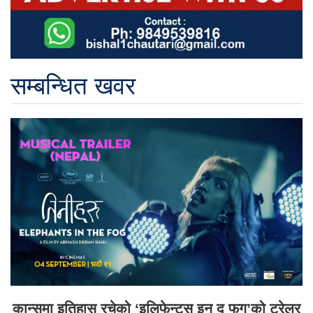
सम्बन्धित खवर
कान्समा इतिहास रचेको ‘इलिफेन्ट्स इन द फग’को ट्रेलर