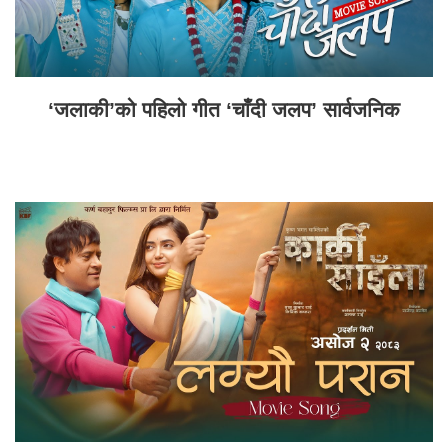
‘जलाकी’को पहिलो गीत ‘चाँदी जलप’ सार्वजनिक