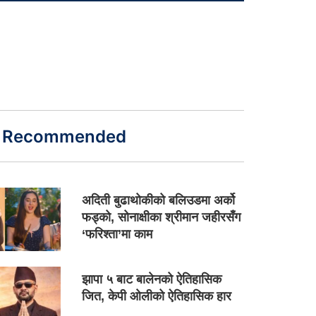
Recommended
अदिती बुढाथोकीको बलिउडमा अर्को
फड्को, सोनाक्षीका श्रीमान जहीरसँग
‘फरिश्ता’मा काम
झापा ५ बाट बालेनको ऐतिहासिक
जित, केपी ओलीको ऐतिहासिक हार