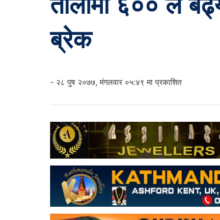
तोलामा ६०० ले बढ्
ब्रेक
- २८ पुष २०७७, मंगलवार ०५:४९ मा प्रकाशित