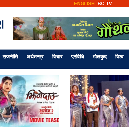
ENGLISH
BC-TV
राजनीति
अर्थतन्त्र
विचार
प्रविधि
खेलकुद
विश्व