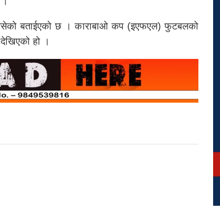
 ।
ा बसेको बताईएको छ । काराबाओ कप (इएफएल) फुटबलको
देखिएको हो ।