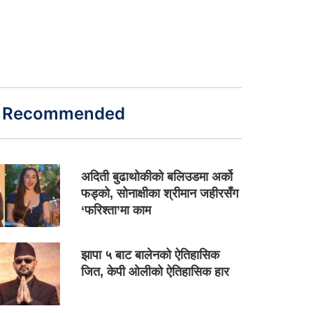
Recommended
अदिती बुढाथोकीको बलिउडमा अर्को
फड्को, सोनाक्षीका श्रीमान जहीरसँग
‘फरिश्ता’मा काम
झापा ५ बाट बालेनको ऐतिहासिक
जित, केपी ओलीको ऐतिहासिक हार