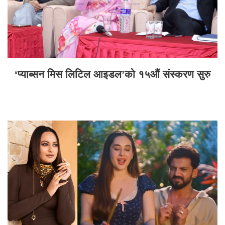
‘प्याब्सन मिस लिटिल आइडल’को १५औं संस्करण सुरु