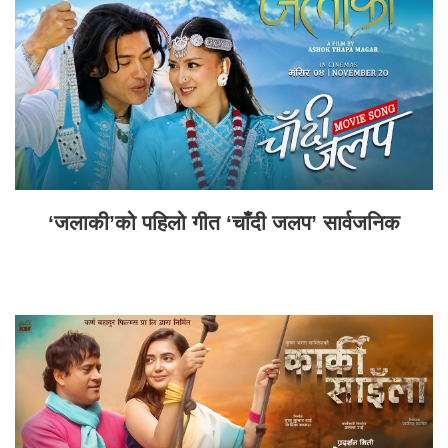
‘जलाकी’को पहिलो गीत ‘चाँदी जलप’ सार्वजनिक