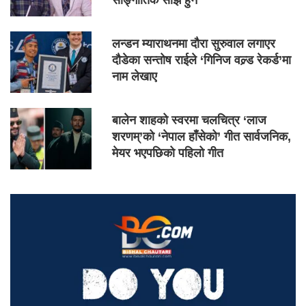
साङ्गीतिक साँझ हुने
लन्डन म्याराथनमा दौरा सुरुवाल लगाएर
दौडेका सन्तोष राईले ‘गिनिज वल्र्ड रेकर्ड’मा
नाम लेखाए
बालेन शाहको स्वरमा चलचित्र ‘लाज
शरणम्’को ‘नेपाल हाँसेको’ गीत सार्वजनिक,
मेयर भएपछिको पहिलो गीत