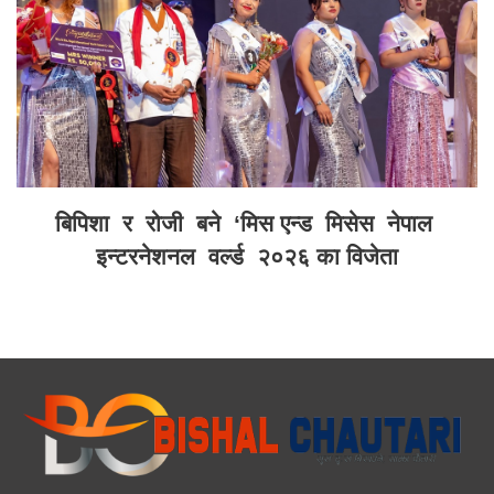
बिपिशा र रोजी बने ‘मिस एन्ड मिसेस नेपाल
इन्टरनेशनल वर्ल्ड २०२६ का विजेता