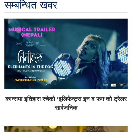
सम्बन्धित खवर
कान्समा इतिहास रचेको ‘इलिफेन्ट्स इन द फग’को ट्रेलर
सार्वजनिक