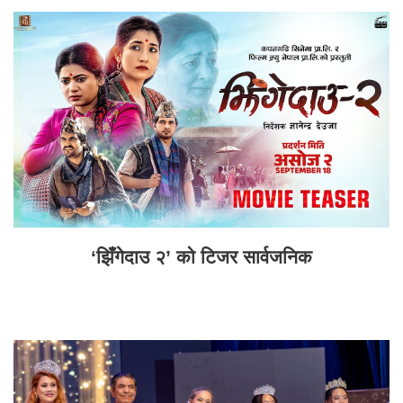
‘झिँगेदाउ २’ को टिजर सार्वजनिक