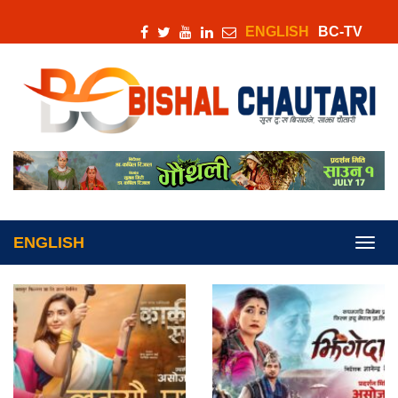
ENGLISH
BC-TV
ENGLISH
Toggl
navig