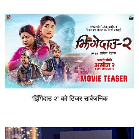
‘झिँगेदाउ २’ को टिजर सार्वजनिक