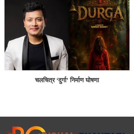
चलचित्र ‘दुर्गा’ निर्माण घोषणा