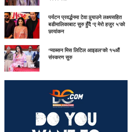
पर्यटन प्रवर्द्धनमा टेवा पुर्‍याउने लक्ष्यसहित
बडीमालिकाबाट सुरु हुँदै ‘ए मेरो हजुर ५’को
छायांकन
‘प्याब्सन मिस लिटिल आइडल’को १५औं
संस्करण सुरु