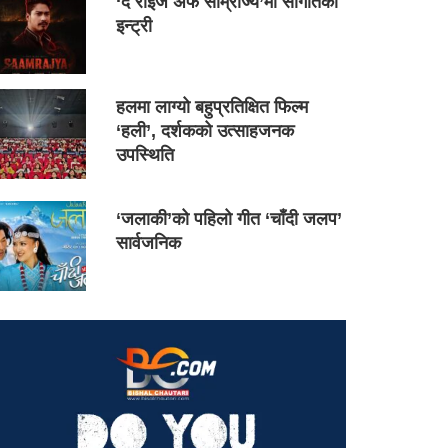
‘द राइज अफ साम्राज्य’मा सौगातको
इन्ट्री
हलमा लाग्यो बहुप्रतिक्षित फिल्म
‘हली’, दर्शकको उत्साहजनक
उपस्थिति
‘जलाकी’को पहिलो गीत ‘चाँदी जलप’
सार्वजनिक