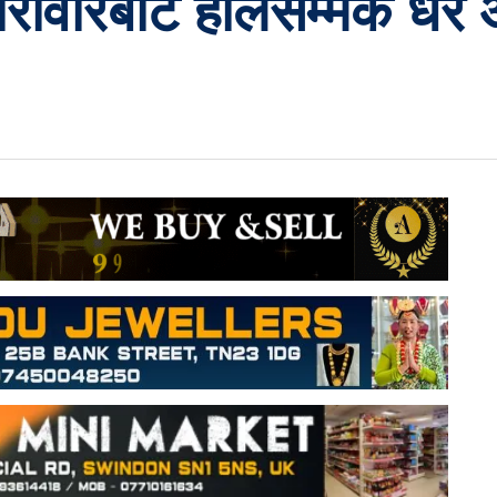
ोवारबाट हालसम्मकै धेरै 