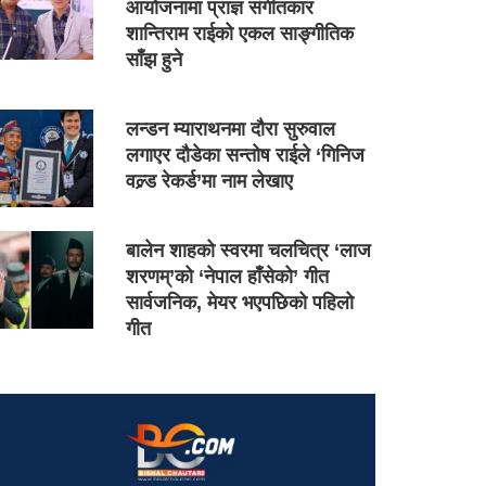
आयोजनामा प्राज्ञ संगीतकार
शान्तिराम राईको एकल साङ्गीतिक
साँझ हुने
लन्डन म्याराथनमा दौरा सुरुवाल
लगाएर दौडेका सन्तोष राईले ‘गिनिज
वल्र्ड रेकर्ड’मा नाम लेखाए
बालेन शाहको स्वरमा चलचित्र ‘लाज
शरणम्’को ‘नेपाल हाँसेको’ गीत
सार्वजनिक, मेयर भएपछिको पहिलो
गीत