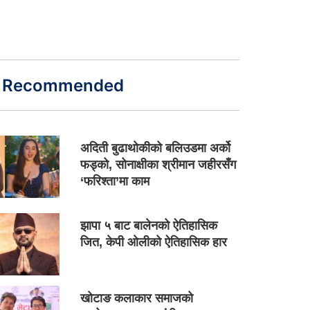
Recommended
अदिती बुढाथोकीको बलिउडमा अर्को
फड्को, सोनाक्षीका श्रीमान जहीरसँग
‘फरिश्ता’मा काम
झापा ५ बाट बालेनको ऐतिहासिक
जित, केपी ओलीको ऐतिहासिक हार
खोटाङ कलाकार समाजको