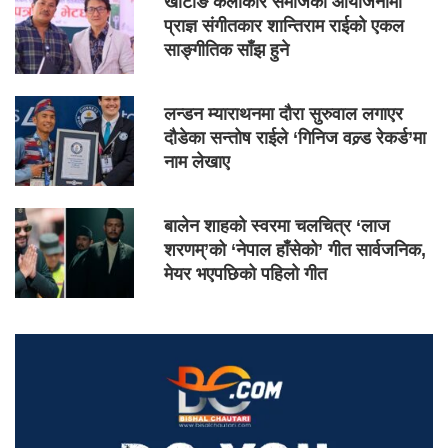
खोटाङ कलाकार समाजको आयोजनामा
प्राज्ञ संगीतकार शान्तिराम राईको एकल
साङ्गीतिक साँझ हुने
लन्डन म्याराथनमा दौरा सुरुवाल लगाएर
दौडेका सन्तोष राईले ‘गिनिज वल्र्ड रेकर्ड’मा
नाम लेखाए
बालेन शाहको स्वरमा चलचित्र ‘लाज
शरणम्’को ‘नेपाल हाँसेको’ गीत सार्वजनिक,
मेयर भएपछिको पहिलो गीत