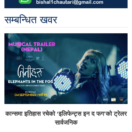
सम्बन्धित खवर
कान्समा इतिहास रचेको ‘इलिफेन्ट्स इन द फग’को ट्रेलर
सार्वजनिक