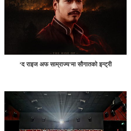
‘द राइज अफ साम्राज्य’मा सौगातको इन्ट्री