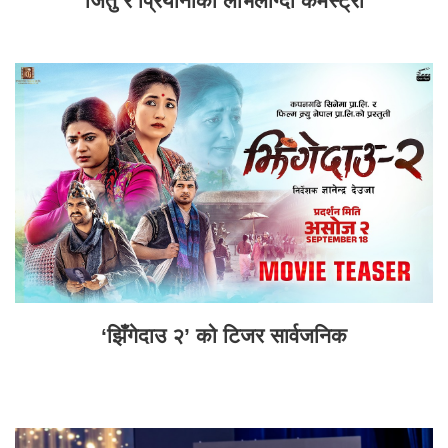
जितु र प्रियानाको लोभलाग्दो केमेस्ट्री
‘झिँगेदाउ २’ को टिजर सार्वजनिक