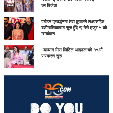
का विजेता
पर्यटन प्रवर्द्धनमा टेवा पुर्‍याउने लक्ष्यसहित
बडीमालिकाबाट सुरु हुँदै ‘ए मेरो हजुर ५’को
छायांकन
‘प्याब्सन मिस लिटिल आइडल’को १५औं
संस्करण सुरु