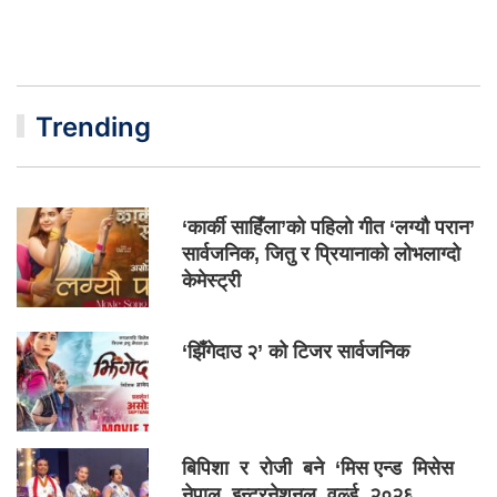
Trending
‘कार्की साहिँला’को पहिलो गीत ‘लग्यौ परान’
सार्वजनिक, जितु र प्रियानाको लोभलाग्दो
केमेस्ट्री
‘झिँगेदाउ २’ को टिजर सार्वजनिक
बिपिशा र रोजी बने ‘मिस एन्ड मिसेस
नेपाल इन्टरनेशनल वर्ल्ड २०२६