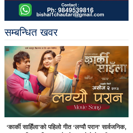
सम्बन्धित खवर
‘कार्की साहिँला’को पहिलो गीत ‘लग्यौ परान’ सार्वजनिक,