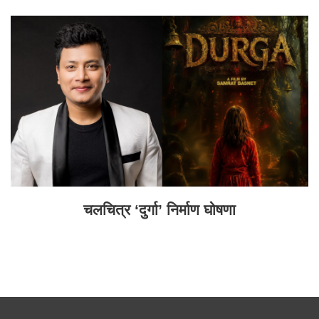
चलचित्र ‘दुर्गा’ निर्माण घोषणा