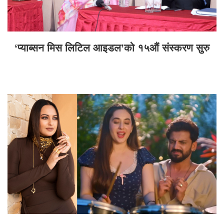
‘प्याब्सन मिस लिटिल आइडल’को १५औं संस्करण सुरु