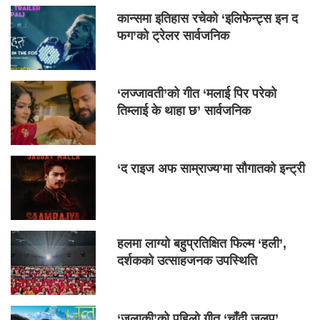
कान्समा इतिहास रचेको ‘इलिफेन्ट्स इन द
फग’को ट्रेलर सार्वजनिक
‘लज्जावती’को गीत ‘मलाई पिर परेको
तिम्लाई के थाहा छ’ सार्वजनिक
‘द राइज अफ साम्राज्य’मा सौगातको इन्ट्री
हलमा लाग्यो बहुप्रतिक्षित फिल्म ‘हली’,
दर्शकको उत्साहजनक उपस्थिति
‘जलाकी’को पहिलो गीत ‘चाँदी जलप’