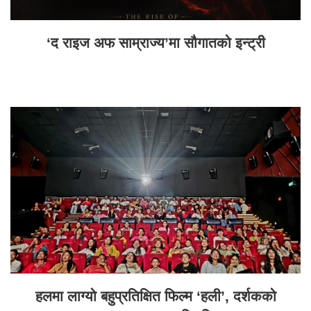
‘द राइज अफ साम्राज्य’मा सौगातको इन्ट्री
हलमा लाग्यो बहुप्रतिक्षित फिल्म ‘हली’, दर्शकको