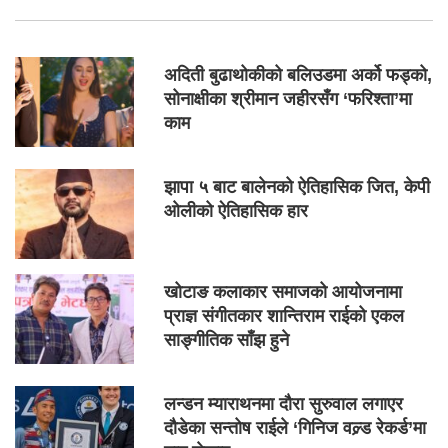
अदिती बुढाथोकीको बलिउडमा अर्को फड्को,
सोनाक्षीका श्रीमान जहीरसँग ‘फरिश्ता’मा
काम
झापा ५ बाट बालेनको ऐतिहासिक जित, केपी
ओलीको ऐतिहासिक हार
खोटाङ कलाकार समाजको आयोजनामा
प्राज्ञ संगीतकार शान्तिराम राईको एकल
साङ्गीतिक साँझ हुने
लन्डन म्याराथनमा दौरा सुरुवाल लगाएर
दौडेका सन्तोष राईले ‘गिनिज वल्र्ड रेकर्ड’मा