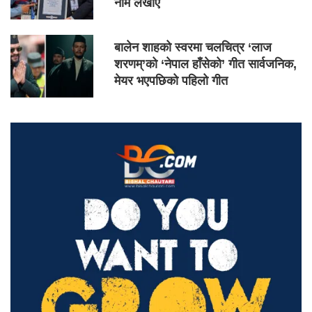
नाम लेखाए
बालेन शाहको स्वरमा चलचित्र ‘लाज
शरणम्’को ‘नेपाल हाँसेको’ गीत सार्वजनिक,
मेयर भएपछिको पहिलो गीत