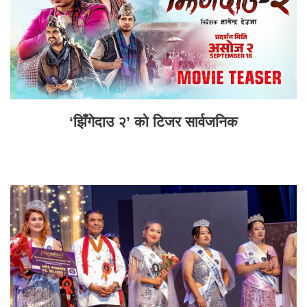
‘झिँगेदाउ २’ को टिजर सार्वजनिक