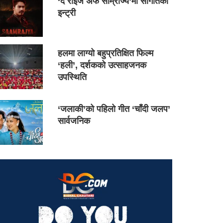
‘द राइज अफ साम्राज्य’मा सौगातको
इन्ट्री
हलमा लाग्यो बहुप्रतिक्षित फिल्म
‘हली’, दर्शकको उत्साहजनक
उपस्थिति
‘जलाकी’को पहिलो गीत ‘चाँदी जलप’
सार्वजनिक