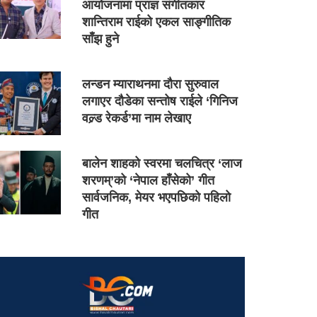
आयोजनामा प्राज्ञ संगीतकार
शान्तिराम राईको एकल साङ्गीतिक
साँझ हुने
लन्डन म्याराथनमा दौरा सुरुवाल
लगाएर दौडेका सन्तोष राईले ‘गिनिज
वल्र्ड रेकर्ड’मा नाम लेखाए
बालेन शाहको स्वरमा चलचित्र ‘लाज
शरणम्’को ‘नेपाल हाँसेको’ गीत
सार्वजनिक, मेयर भएपछिको पहिलो
गीत