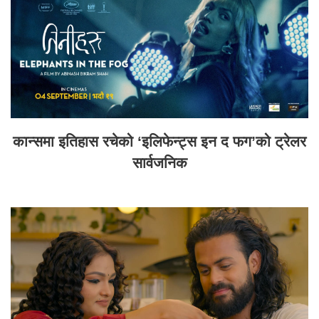
कान्समा इतिहास रचेको ‘इलिफेन्ट्स इन द फग’को ट्रेलर
सार्वजनिक