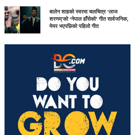
बालेन शाहको स्वरमा चलचित्र ‘लाज
शरणम्’को ‘नेपाल हाँसेको’ गीत सार्वजनिक,
मेयर भएपछिको पहिलो गीत