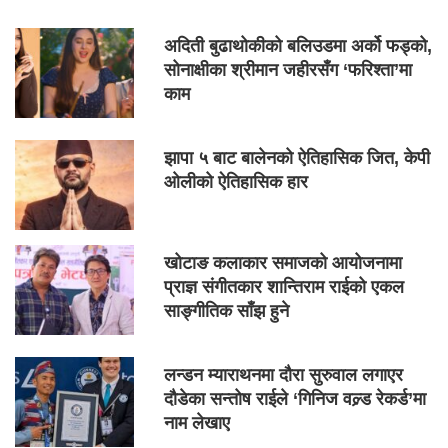
अदिती बुढाथोकीको बलिउडमा अर्को फड्को,
सोनाक्षीका श्रीमान जहीरसँग ‘फरिश्ता’मा
काम
झापा ५ बाट बालेनको ऐतिहासिक जित, केपी
ओलीको ऐतिहासिक हार
खोटाङ कलाकार समाजको आयोजनामा
प्राज्ञ संगीतकार शान्तिराम राईको एकल
साङ्गीतिक साँझ हुने
लन्डन म्याराथनमा दौरा सुरुवाल लगाएर
दौडेका सन्तोष राईले ‘गिनिज वल्र्ड रेकर्ड’मा
नाम लेखाए