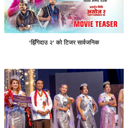
‘झिँगेदाउ २’ को टिजर सार्वजनिक