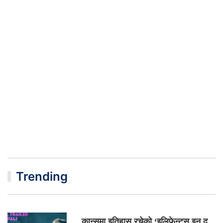
Trending
कान्समा इतिहास रचेको ‘इलिफेन्ट्स इन द