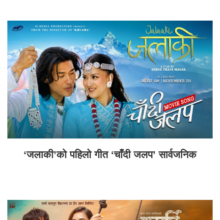
‘जलाकी’को पहिलो गीत ‘चाँदी जलप’ सार्वजनिक