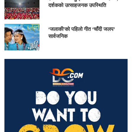
दर्शकको उत्साहजनक उपस्थिति
‘जलाकी’को पहिलो गीत ‘चाँदी जलप’
सार्वजनिक