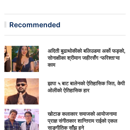
Recommended
अदिती बुढाथोकीको बलिउडमा अर्को फड्को,
सोनाक्षीका श्रीमान जहीरसँग ‘फरिश्ता’मा
काम
झापा ५ बाट बालेनको ऐतिहासिक जित, केपी
ओलीको ऐतिहासिक हार
खोटाङ कलाकार समाजको आयोजनामा
प्राज्ञ संगीतकार शान्तिराम राईको एकल
साङ्गीतिक साँझ हुने