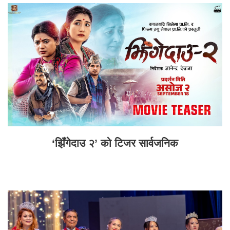
‘झिँगेदाउ २’ को टिजर सार्वजनिक