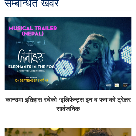
सम्बन्धित खवर
कान्समा इतिहास रचेको ‘इलिफेन्ट्स इन द फग’को ट्रेलर
सार्वजनिक