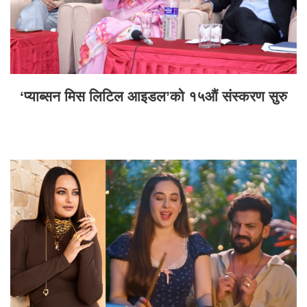
‘प्याब्सन मिस लिटिल आइडल’को १५औं संस्करण सुरु