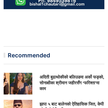
Recommended
अदिती बुढाथोकीको बलिउडमा अर्को फड्को,
सोनाक्षीका श्रीमान जहीरसँग ‘फरिश्ता’मा
काम
झापा ५ बाट बालेनको ऐतिहासिक जित, केपी