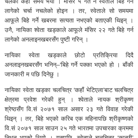
चलेको केही समय भयो । मंसिर ५ गते नै स्वेताले बिहे गर्न
लागेको चर्चा नचलेको होइन । तर, स्वेताले सो समयमा
आफूले बिहे गर्ने खबरमा सत्यता नभएको बताएकी थिइन् ।
उनै, नायिका श्वेता खड्काले आफूले मंसिर २२ गते बिहे गर्न
लागेको अनलाइनखबरसँग पुष्टी गरिन् ।
नायिका स्वेता खड्काले छोटो प्रतिक्रिया दिदै
अनलाइनखबरसँग भनिन्–‘बिहे गर्ने पक्का भएको हो । बाँकी
जानकारी म पछि दिनेछु ।
नायिका स्वेता खड्का चलचित्र ‘कहाँ भेटिएला’बाट चलचित्र
क्षेत्रमा प्रवेश गरेकी हुन् । श्वेताले नायक श्रीकृष्ण
श्रेष्ठसँग वि.सं २०७१ साल असार २३ गते विवाह गरेकी
थिइन् । तर, बिहे भएको करिब एक महिनापछि श्रीकृष्णको
वि.सं २०७१ साल साउन २५ गते भारतमा उपचारका क्रममा
निधन भएको थियो । यसपछि, स्वेताले चलचित्र ‘कान्छी’