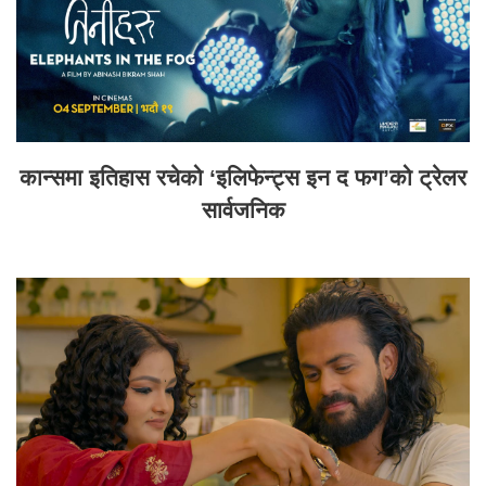
कान्समा इतिहास रचेको ‘इलिफेन्ट्स इन द फग’को ट्रेलर
सार्वजनिक