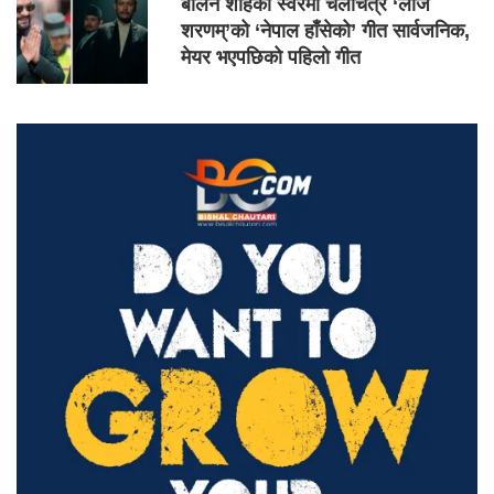
बालेन शाहको स्वरमा चलचित्र ‘लाज
शरणम्’को ‘नेपाल हाँसेको’ गीत सार्वजनिक,
मेयर भएपछिको पहिलो गीत