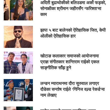
अदिती बुढाथोकीको बलिउडमा अर्को फड्को,
सोनाक्षीका श्रीमान जहीरसँग ‘फरिश्ता’मा
काम
झापा ५ बाट बालेनको ऐतिहासिक जित, केपी
ओलीको ऐतिहासिक हार
खोटाङ कलाकार समाजको आयोजनामा
प्राज्ञ संगीतकार शान्तिराम राईको एकल
साङ्गीतिक साँझ हुने
लन्डन म्याराथनमा दौरा सुरुवाल लगाएर
दौडेका सन्तोष राईले ‘गिनिज वल्र्ड रेकर्ड’मा
नाम लेखाए