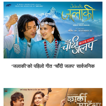
‘जलाकी’को पहिलो गीत ‘चाँदी जलप’ सार्वजनिक