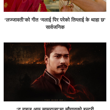
‘लज्जावती’को गीत ‘मलाई पिर परेको तिम्लाई के थाहा छ’
सार्वजनिक
‘द राइज अफ साम्राज्य’मा सौगातको इन्ट्री