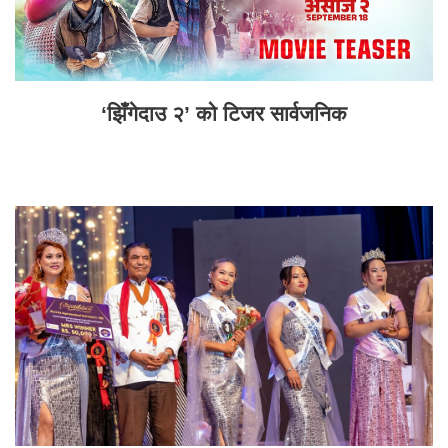
‘झिँगेदाउ २’ को टिजर सार्वजनिक