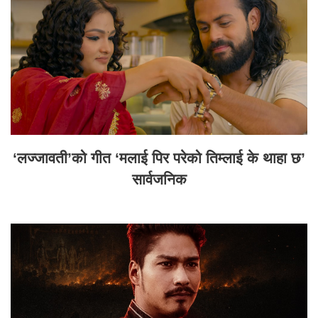
‘लज्जावती’को गीत ‘मलाई पिर परेको तिम्लाई के थाहा छ’
सार्वजनिक