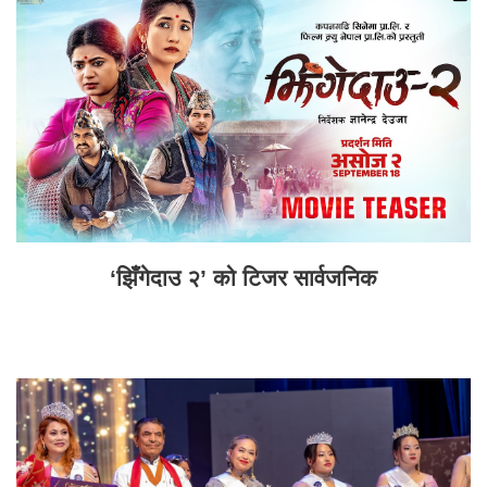
‘झिँगेदाउ २’ को टिजर सार्वजनिक