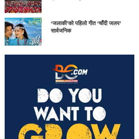
‘जलाकी’को पहिलो गीत ‘चाँदी जलप’
सार्वजनिक