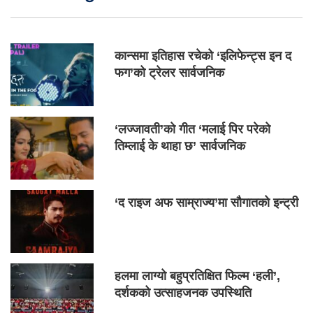
कान्समा इतिहास रचेको ‘इलिफेन्ट्स इन द
फग’को ट्रेलर सार्वजनिक
‘लज्जावती’को गीत ‘मलाई पिर परेको
तिम्लाई के थाहा छ’ सार्वजनिक
‘द राइज अफ साम्राज्य’मा सौगातको इन्ट्री
हलमा लाग्यो बहुप्रतिक्षित फिल्म ‘हली’,
दर्शकको उत्साहजनक उपस्थिति