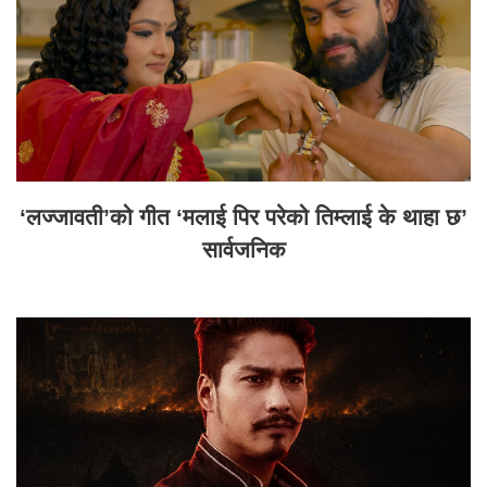
‘लज्जावती’को गीत ‘मलाई पिर परेको तिम्लाई के थाहा छ’
सार्वजनिक