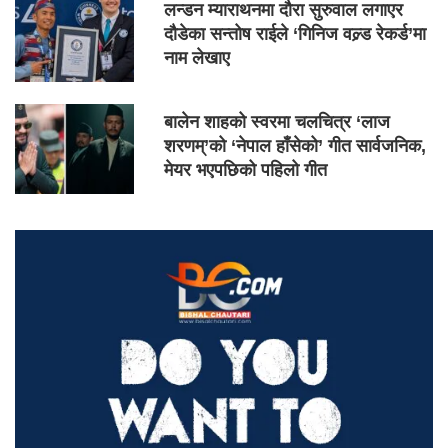
लन्डन म्याराथनमा दौरा सुरुवाल लगाएर
दौडेका सन्तोष राईले ‘गिनिज वल्र्ड रेकर्ड’मा
नाम लेखाए
बालेन शाहको स्वरमा चलचित्र ‘लाज
शरणम्’को ‘नेपाल हाँसेको’ गीत सार्वजनिक,
मेयर भएपछिको पहिलो गीत