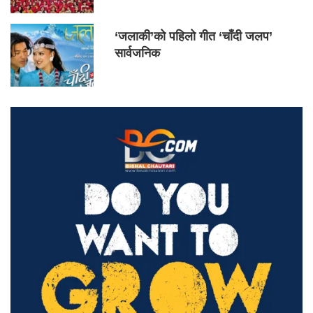
‘जलाकी’को पहिलो गीत ‘चाँदी जलप’
सार्वजनिक