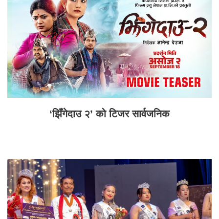
‘झिँगेदाउ २’ को टिजर सार्वजनिक