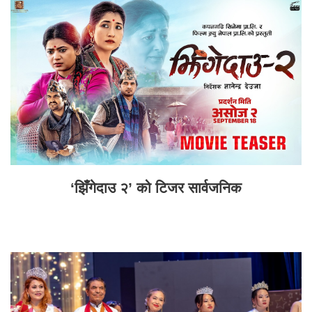
‘झिँगेदाउ २’ को टिजर सार्वजनिक