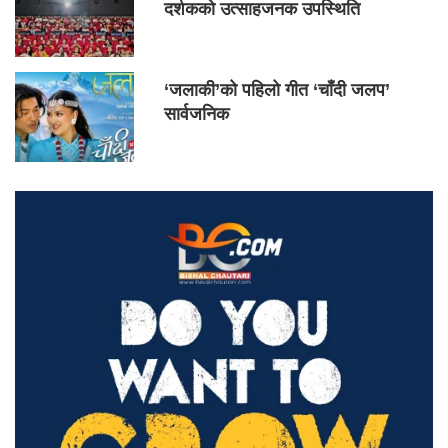
दर्शकको उत्साहजनक उपस्थिति
‘जलाकी’को पहिलो गीत ‘चाँदी जलप’
सार्वजनिक