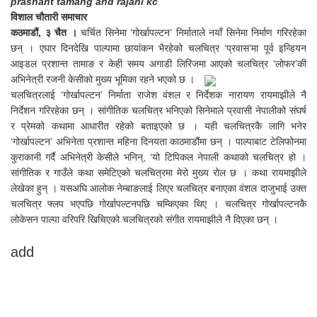
prashant tamang and rajani kc
विशाल चौतारी समाचार
कठमाडौं, ३ चैत ।
चर्चित सिनेमा ‘गोर्खापल्टन’ निर्माताले नयाँ सिनेमा निर्माण गरिरहेका
छन् । एघार दिनदेखि पाल्पामा छायांकन भैरहेको चलचित्र ‘प्रवास’मा पूर्व इन्डियन
आइडल प्रशान्त तामाङ र केही समय अगाडी लिरिजमा आएको चलचित्र ‘लोफर’की
अभिनेत्री रजनी केसीको मुख्य भूमिका रहने भएको छ ।
चलचित्रलाई ‘गोर्खापल्टन’ निर्माता राजेश वंशल र निर्देशक नारायण रायमाझीले नै
निर्देशन गरिरहेका छन् । सांगीतिक चलचित्र भनिएको सिनेमाले प्रवासी नेपालीको संघर्ष
र प्रेमको कथामा आधारीत रहेको बताइएको छ । यही चलचित्रकै लागि भनेर
‘गोर्खापल्टन’ अभिनेता प्रशान्त महिना दिनयता काठमाडौंमा छन् । पाल्पाबाट टेलिफोनमा
कुराकानी गर्दै अभिनेत्री केसीले भनिन्, ‘यो टिपिकल नेपाली कथाको चलचित्र हो ।
सांगीतिक र गाउँले कथा समेटिएको चलचित्रमा मेरो मुख्य रोल छ । कथा रायमाझीले
लेखेका हुन् । यसअघि आलोक नेम्बाङलाई लिएर चलचित्र बनाएका वंशल दाजुभाई उक्त
चलचित्र फ्लप भएपछि गोर्खापल्टनपछि चम्किएका थिए । चलचित्र गोर्खापल्टनकै
लोकेसन पाल्पा वरिपरि खिचिएको चलचित्रको संगीत रायमाझीले नै दिएका छन् ।
add