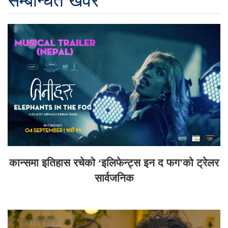
सम्बन्धित खवर
कान्समा इतिहास रचेको ‘इलिफेन्ट्स इन द फग’को ट्रेलर
सार्वजनिक