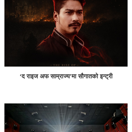
‘द राइज अफ साम्राज्य’मा सौगातको इन्ट्री