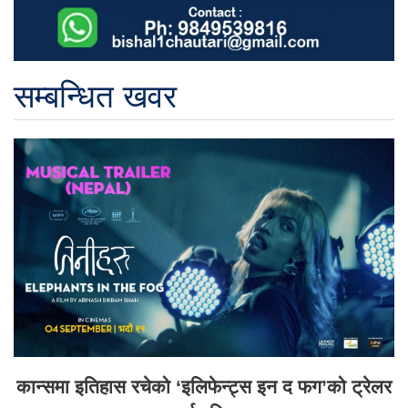
सम्बन्धित खवर
कान्समा इतिहास रचेको ‘इलिफेन्ट्स इन द फग’को ट्रेलर