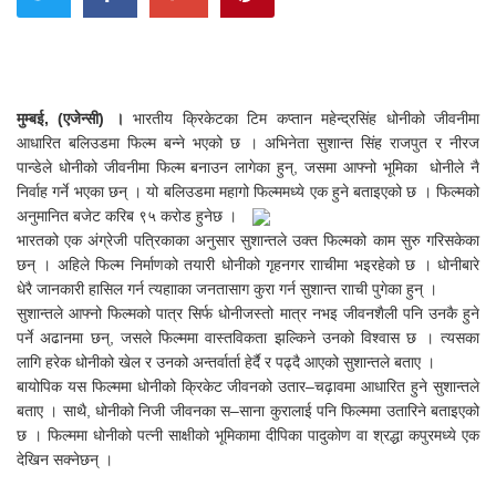
मुम्बई, (एजेन्सी) ।
भारतीय क्रिकेटका टिम कप्तान महेन्द्रसिंह धोनीको जीवनीमा
आधारित बलिउडमा फिल्म बन्ने भएको छ । अभिनेता सुशान्त सिंह राजपुत र नीरज
पान्डेले धोनीको जीवनीमा फिल्म बनाउन लागेका हुन्, जसमा आफ्नो भूमिका धोनीले नै
निर्वाह गर्ने भएका छन् । यो बलिउडमा महागो फिल्ममध्ये एक हुने बताइएको छ । फिल्मको
अनुमानित बजेट करिब ९५ करोड हुनेछ ।
भारतको एक अंग्रेजी पत्रिकाका अनुसार सुशान्तले उक्त फिल्मको काम सुरु गरिसकेका
छन् । अहिले फिल्म निर्माणको तयारी धोनीको गृहनगर रााचीमा भइरहेको छ । धोनीबारे
धेरै जानकारी हासिल गर्न त्यहााका जनतासाग कुरा गर्न सुशान्त रााची पुगेका हुन् ।
सुशान्तले आफ्नो फिल्मको पात्र सिर्फ धोनीजस्तो मात्र नभइ जीवनशैली पनि उनकै हुने
पर्ने अढानमा छन्, जसले फिल्ममा वास्तविकता झल्किने उनको विश्वास छ । त्यसका
लागि हरेक धोनीको खेल र उनको अन्तर्वार्ता हेर्दै र पढ्दै आएको सुशान्तले बताए ।
बायोपिक यस फिल्ममा धोनीको क्रिकेट जीवनको उतार–चढ़ावमा आधारित हुने सुशान्तले
बताए । साथै, धोनीको निजी जीवनका स–साना कुरालाई पनि फिल्ममा उतारिने बताइएको
छ । फिल्ममा धोनीको पत्नी साक्षीको भूमिकामा दीपिका पादुकोण वा श्रद्धा कपुरमध्ये एक
देखिन सक्नेछन् ।