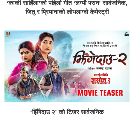
‘कार्की साहिँला’को पहिलो गीत ‘लग्यौ परान’ सार्वजनिक,
जितु र प्रियानाको लोभलाग्दो केमेस्ट्री
‘झिँगेदाउ २’ को टिजर सार्वजनिक