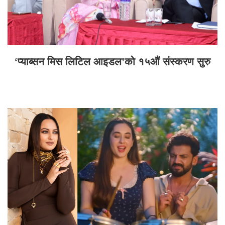
‘प्याब्सन मिस लिटिल आइडल’को १५औं संस्करण सुरु