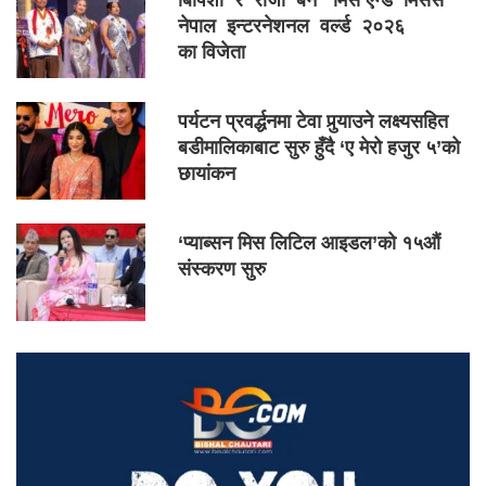
बिपिशा र रोजी बने ‘मिस एन्ड मिसेस
नेपाल इन्टरनेशनल वर्ल्ड २०२६
का विजेता
पर्यटन प्रवर्द्धनमा टेवा पुर्‍याउने लक्ष्यसहित
बडीमालिकाबाट सुरु हुँदै ‘ए मेरो हजुर ५’को
छायांकन
‘प्याब्सन मिस लिटिल आइडल’को १५औं
संस्करण सुरु