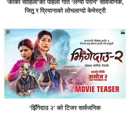
‘कार्की साहिँला’को पहिलो गीत ‘लग्यौ परान’ सार्वजनिक,
जितु र प्रियानाको लोभलाग्दो केमेस्ट्री
‘झिँगेदाउ २’ को टिजर सार्वजनिक