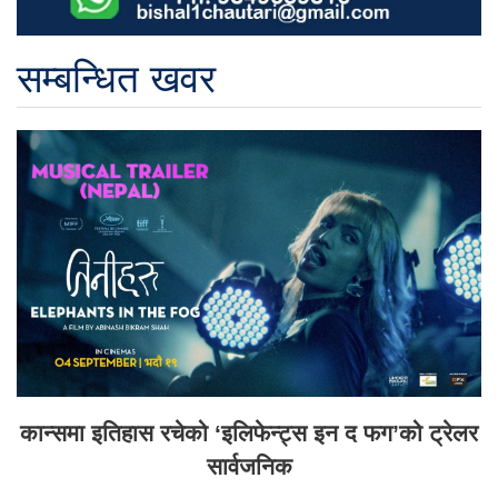
सम्बन्धित खवर
कान्समा इतिहास रचेको ‘इलिफेन्ट्स इन द फग’को ट्रेलर
सार्वजनिक