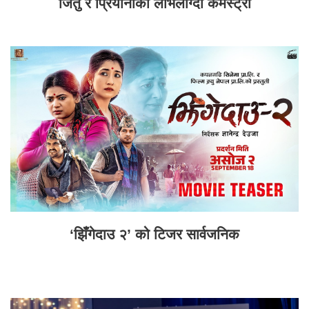
जितु र प्रियानाको लोभलाग्दो केमेस्ट्री
‘झिँगेदाउ २’ को टिजर सार्वजनिक