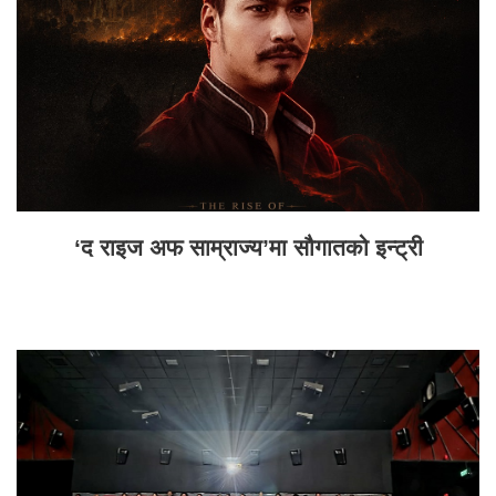
‘द राइज अफ साम्राज्य’मा सौगातको इन्ट्री