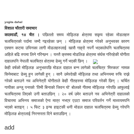
yogita dahal
विशाल चौतारी समाचार
काठमाडौं, १४ चैत ।
पछिल्लो समय मोड्लिङ क्षेत्रमा सकृय रहेका मोडलहरु
चलचित्रको पर्दामा जम्दै गइरहेका छन् । मोड्लिङ क्षेत्रमा गरेको अनुभवका कारण
एक्सन कटमा उभिनका लागी मोडलहरुलाई खासै गाह्रो नपर्ने भएकालेपनि चलचित्रमा
अहिले बढि रुपमा लिने गरिन्छन । यस्तै क्रममा मोडलिङ क्षेत्रमा संर्घस गरिरहेकी योगीता
दाहालपनि नेपाली चलचित्र क्षेत्रमा डेब्यु गर्ने भएकी छिन् ।
केही वर्षको मोड्लिङ अनुभवपछि मोडल दाहाल बन्न लागेको चलचित्र ‘मिस्कल’ नामक
सिनेमाबाट डेब्यु हुन लागेकी हुन् । सानै उमेरदेखी मोड्लिङ तथा अभिनयमा रुचि राख्ने
गरेको बताउने नव अभिनेत्री योगीताले केही गीतहरुमा मोड्लिङ गरेकी छिन् । चर्चित
गायीका अन्जु पन्तको ‘तिमी बिनाको जिवन यो’ बोलको गीतमा मोड्लिङ गरेपछि आफुलाई
चलचित्रमा लिएको उनी बताउछिन् । २० वर्ष उमेर बताउने नव अभिनेत्री दाहालको
विचारमा अभिनय समाजको ऐना मात्र नभएर एउटा समाज परिवर्तन गर्ने माध्ययमपनि
भएको बताइन् । ५ फिट ३ इन्च हाइटकी धनी मोडल दाहाल चलचित्रमा डेब्यु गरेपनि
मोड्लिङ क्षेत्रलाई निरन्तरता दिने बताउछिन् ।
add