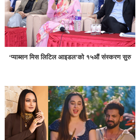
‘प्याब्सन मिस लिटिल आइडल’को १५औं संस्करण सुरु