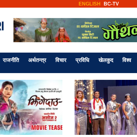
ENGLISH
BC-TV
राजनीति
अर्थतन्त्र
विचार
प्रविधि
खेलकुद
विश्व