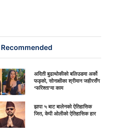
Recommended
अदिती बुढाथोकीको बलिउडमा अर्को
फड्को, सोनाक्षीका श्रीमान जहीरसँग
‘फरिश्ता’मा काम
झापा ५ बाट बालेनको ऐतिहासिक
जित, केपी ओलीको ऐतिहासिक हार