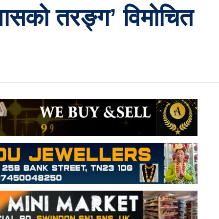
वासको तरङ्ग’ विमोचित