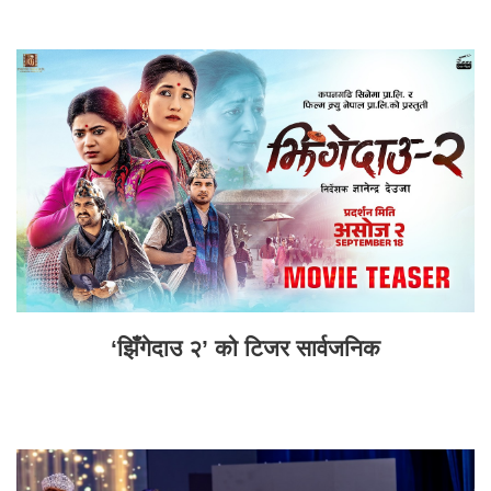
‘झिँगेदाउ २’ को टिजर सार्वजनिक