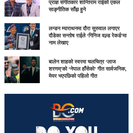
प्राज्ञ संगीतकार शान्तिराम राईको एकल
साङ्गीतिक साँझ हुने
लन्डन म्याराथनमा दौरा सुरुवाल लगाएर
दौडेका सन्तोष राईले ‘गिनिज वल्र्ड रेकर्ड’मा
नाम लेखाए
बालेन शाहको स्वरमा चलचित्र ‘लाज
शरणम्’को ‘नेपाल हाँसेको’ गीत सार्वजनिक,
मेयर भएपछिको पहिलो गीत