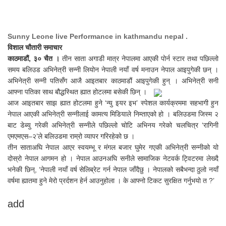
Sunny Leone live Performance in kathmandu nepal .
विशाल चौतारी समाचार
काठमाडौं, ३० चैत ।
तीन साता अगाडी मात्र नेपालमा आएकी पोर्न स्टार तथा पछिल्लो
समय बलिउड अभिनेत्री सन्नी लियोन नेपाली नयाँ वर्ष मनाउन नेपाल आइपुगेकी छन् ।
अभिनेत्री सन्नी पतिसँग आजै आइतबार काठमाडौं आइपुगेकी हुन् । अभिनेत्री सनी
आफ्ना पतिका साथ बौद्धस्थित ह्यात होटलमा बसेकी छिन् ।
आज आइतबार साझ ह्यात होटलमा हुने ‘न्यु इयर इभ’ स्पेशल कार्यक्रममा सहभागी हुन
नेपाल आएकी अभिनेत्री सन्नीलाई कामत्य मिडियाले निम्ताएको हो । बलिउडमा जिस्म २
बाट डेब्यु गरेकी अभिनेत्री सन्नीले पछिल्लो चोटि अभिनय गरेको चलचित्र ‘रागिनी
एमएमएस–२’ले बलिउडमा राम्रो व्यापर गरिरहेको छ ।
तीन साताअघि नेपाल आएर स्वयम्भू र मंगल बजार घुमेर गएकी अभिनेत्री सन्नीको यो
दोस्रो नेपाल आगमन हो । नेपाल आउनअघि सनीले सामाजिक नेटवर्क ट्विटरमा लेख्दै
भनेकी छिन्, ‘नेपाली नयाँ वर्ष सेलिब्रेट गर्न नेपाल जाँदैछु । नेपालको सबैभन्दा ठुलो नयाँ
वर्षमा ह्यातमा हुने मेरो प्रर्दशन हेर्न आउनुहोला । के आफ्नो टिकट सुरक्षित गर्नुभयो त ?’
add