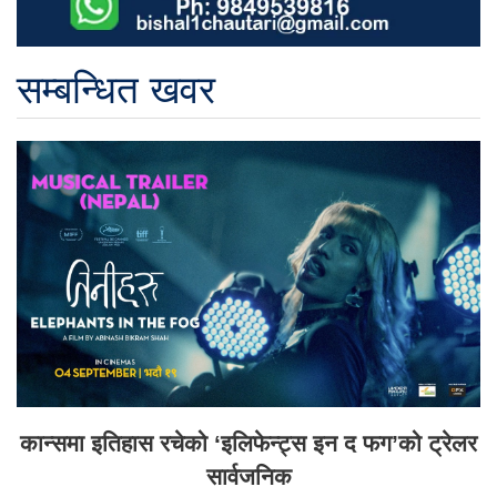
सम्बन्धित खवर
कान्समा इतिहास रचेको ‘इलिफेन्ट्स इन द फग’को ट्रेलर
सार्वजनिक