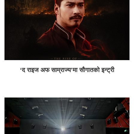
‘द राइज अफ साम्राज्य’मा सौगातको इन्ट्री