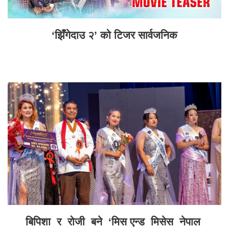
‘झिँगेदाउ २’ को टिजर सार्वजनिक
बिपिशा र रोजी बने ‘मिस एन्ड मिसेस नेपाल