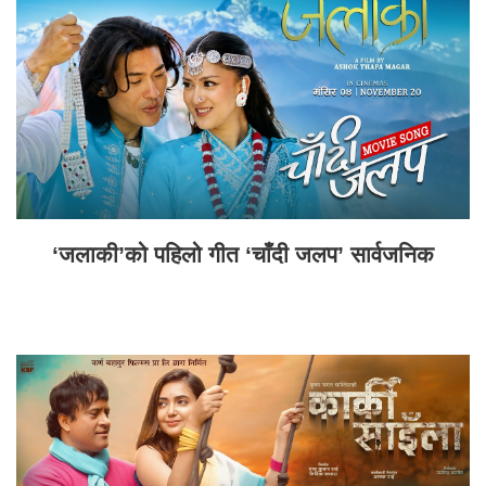
‘जलाकी’को पहिलो गीत ‘चाँदी जलप’ सार्वजनिक