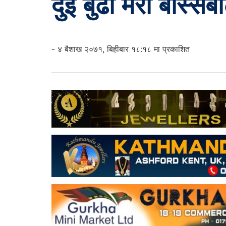
दुई बुढा मेरी बास्सै
- ४ बैशाख २०७१, बिहीबार १८:१८ मा प्रकाशित