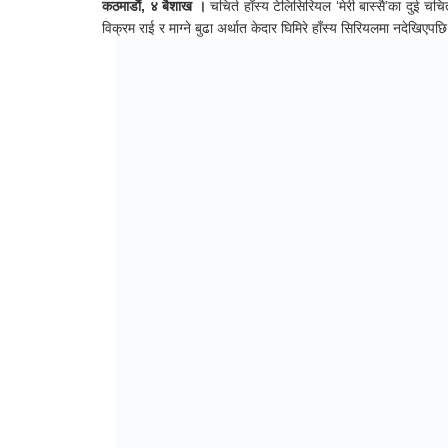
कठमाडौं, ४ बैशाख ।
चचिर्त हाँस्य टेलिसिरियल ‘मेरी बास्सै’का दुई चचिर
विक्रम राई र माग्ने बुढा अर्थात केदार घिमिरे हाँस्य सिरियलमा नदेखिएपछ