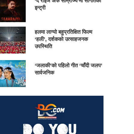
‘द राइज अफ साम्राज्य’मा सौगातको
इन्ट्री
हलमा लाग्यो बहुप्रतिक्षित फिल्म
‘हली’, दर्शकको उत्साहजनक
उपस्थिति
‘जलाकी’को पहिलो गीत ‘चाँदी जलप’
सार्वजनिक