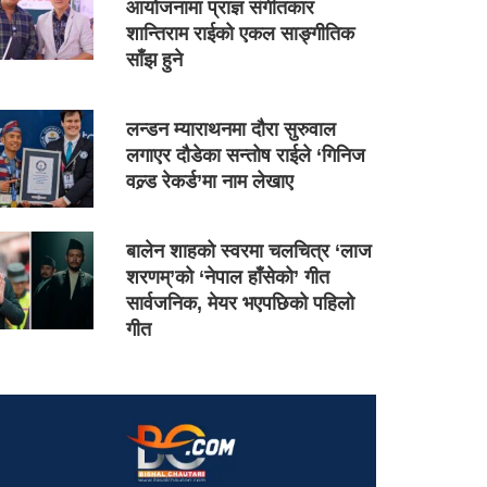
आयोजनामा प्राज्ञ संगीतकार
शान्तिराम राईको एकल साङ्गीतिक
साँझ हुने
लन्डन म्याराथनमा दौरा सुरुवाल
लगाएर दौडेका सन्तोष राईले ‘गिनिज
वल्र्ड रेकर्ड’मा नाम लेखाए
बालेन शाहको स्वरमा चलचित्र ‘लाज
शरणम्’को ‘नेपाल हाँसेको’ गीत
सार्वजनिक, मेयर भएपछिको पहिलो
गीत