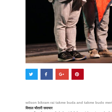
wilson bikram rai takme buda and takme budo mer
विशाल चौतारी समाचार