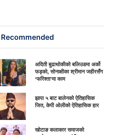
Recommended
अदिती बुढाथोकीको बलिउडमा अर्को
फड्को, सोनाक्षीका श्रीमान जहीरसँग
‘फरिश्ता’मा काम
झापा ५ बाट बालेनको ऐतिहासिक
जित, केपी ओलीको ऐतिहासिक हार
खोटाङ कलाकार समाजको