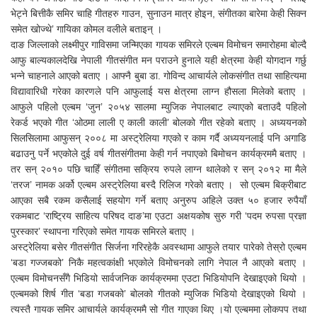
भेट्ने बित्तीकै समिर चाहि गीतहरु गाउन, सुनाउन मात्र होइन, संगीतका बारेमा केही सिक्न
समेत खोज्थे’ गायिका कोमल वलीले बताइन् ।
दाङ जिल्लाको लक्ष्मीपुर गाविसमा जन्मिएका गायक समिरले एल्बम विमोचन समारोहमा बोल्दै
आफु बाल्यकालदेखि नेपाली गीतसंगीत मन पराउने हुनाले यही क्षेत्रमा केही योगदान गर्छु
भन्ने चाहनाले आएको बताए । आफ्नै बुबा डा. गोविन्द आचार्यले लोकसंगीत तथा साहित्यमा
विद्यावारिधी गरेका कारणले पनि आफुलाई यस क्षेत्रमा लाग्न हौसला मिलेको बताए ।
आफुले पहिलो एल्बम ‘जुन’ २०५४ सालमा म्युजिक नेपालबाट ल्याएको बताउदै पहिलो
रेकर्ड भएको गीत ‘ओठमा लाली ए काली काली’ बोलको गीत रहेको बताए । अध्ययनको
सिलसिलामा आफुसन् २००८ मा अस्ट्रेलिया गएको र काम गर्दै अध्ययनलाई पनि अगाडि
बढाउनु पर्ने भएकोले दुई वर्ष गीतसंगीतमा केही गर्न नपाएको बिमोचन कार्यक्रममै बताए ।
तर सन् २०१० पछि चाहिँ संगीतमा सक्रिय रुपले लाग्न थालेको र सन् २०१२ मा मैले
‘तरज’ नामक अर्को एल्बम अस्ट्रेलिया बस्दै रिलिज गरेको बताए । सो एल्बम बिक्रीबाट
आएका सबै रकम कसैलाई सहयोग गर्ने बताए अनुरुप अहिले उक्त ५० हजार रुपैयाँ
रकमबाट ‘राष्ट्रिय साहित्य परिषद दाङ’मा एउटा अक्षयकोष सुरु गरी ‘पदम रुपसा प्रज्ञा
पुरस्कार’ स्थापना गरिएको समेत गायक समिरले बताए ।
अस्ट्रेलिया बसेर गीतसंगीत सिर्जना गरिरहेकै अवस्थामा आफुले तयार पारेको तेस्रो एल्बम
‘बडा गज्जबको’ निकै महत्वकांक्षी भएकोले विमोचनको लागि नेपाल नै आएको बताए ।
एल्बम विमोचनसँगै भिडियो सार्वजनिक कार्यक्रममा एउटा भिडियोपनि देखाइएको थियो ।
एल्बमको शिर्ष गीत ‘बडा गजबको’ बोलको गीतको म्युजिक भिडियो देखाइएको थियो ।
त्यस्तै गायक समिर आचार्यले कार्यक्रममै सो गीत गाएका थिए ।यो एल्बममा लोकपप तथा