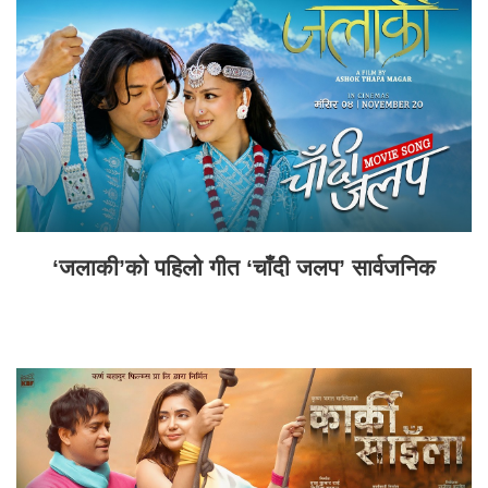
‘जलाकी’को पहिलो गीत ‘चाँदी जलप’ सार्वजनिक