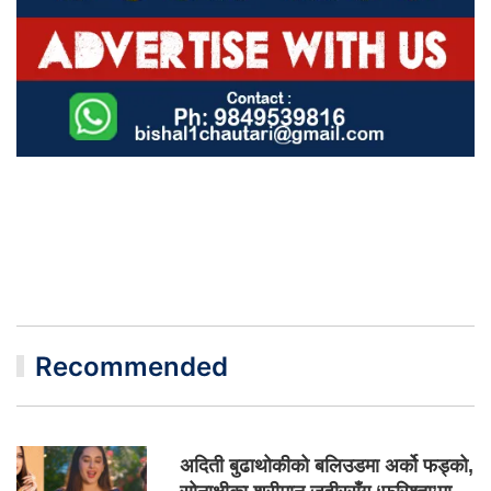
Recommended
अदिती बुढाथोकीको बलिउडमा अर्को फड्को,