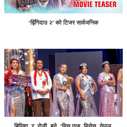
‘झिँगेदाउ २’ को टिजर सार्वजनिक
बिपिशा र रोजी बने ‘मिस एन्ड मिसेस नेपाल