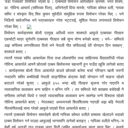
‘बडा गजबको’ विमोचित भएको छ । एल्बमको विमाचन अतिथीहरु क्रमश: भरत शाक्य,
डा. गोविन्द आचार्य (समिरका पिता), अभिनेत्री दिया मास्के, गायिका कोमल वली, गायक
समिर र संस्कृत विद् शिव कुमार सुवेदीले सामुहिक रुपमा विमोचन गरेका थिए । भने
भिडियो सार्वजनिक भने पत्रकारहरु नरेश भट्टराई, सुशिल नेपाल लगायतले विमोचन
गरेका थिए ।
विमोचन कार्यक्रममा बोल्दै प्रमुख अतिथी भरत शाक्यले आफुले एल्बमका गीतहरु
एकचोटी मात्र सुनेपनि एल्बमका गीतहरु सबै सुन्न योग्य बनेको बताए । भने–‘ समिरले
अझ संगीतमा लगनशिलता दियो भने नेपाली गीत संगीतलाई धेरै योगदान दिन सक्छन्’,
शाक्यले बताए ।
त्यस्तै गायक समिर आचार्यका पिता तथा लोकसंगीत तथा साहित्यमा विद्यावारिधी गरेका
गोविन्द आचार्यले आफ्नै छोराको एल्बम बिमोचनमा सहभागी हुन पाउँदा खुसि लागेको बताए
। कार्यक्रममा बोल्दै पिता आचार्यले बाउले छोराको बारेमा चर्चा गरिरहन खासै जरुरी
नभएपनि समिर बच्चैदेखी नेपाली साङ्गीतिक क्षेत्रमा केही योगदान गर्ने चाहना रहेको
बताउने गरेको सुनाए । आफुले ३५० भन्दा बढि गीतहरु सृजना गरेर गाएपनि म
व्यावसायिक कलाकार बन्न चाहिन र बनिन पनि । तर समिरले मेरो काखमा बसेदेखी नै
संगीतमा लागेको थियो र राम्रो व्यावसायिक कलाकार बन्न सक्नेछ भन्ने विश्वास रहेको
गोविन्द आचार्यले बताए । नेपालबाट अध्ययनको शिलशिलामा गएपछी अझ बढि नेपाली
गीतसंगीतलाई माया गरेको आफुले पाएको पिता आचार्यले बताए ।
त्यस्तै एल्बमको विमोचन समारोहमै बोल्दै गायिका कोमल वलीले बच्चामा खेलाउने भदाको
एल्बम विमोचन गर्न पाउदा आफुलाई भाग्यमानि ठानेको बताइन् । गायिका वलीले भनिन्–‘म
केही वर्ष अगाडी गाउ दाङमा जादा यिनी (समिर आचार्य)हरु साना साना थिए । मलाई