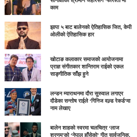
सोनाक्षीका श्रीमान जहीरसँग ‘फरिश्ता’मा
काम
झापा ५ बाट बालेनको ऐतिहासिक जित, केपी
ओलीको ऐतिहासिक हार
खोटाङ कलाकार समाजको आयोजनामा
प्राज्ञ संगीतकार शान्तिराम राईको एकल
साङ्गीतिक साँझ हुने
लन्डन म्याराथनमा दौरा सुरुवाल लगाएर
दौडेका सन्तोष राईले ‘गिनिज वल्र्ड रेकर्ड’मा
नाम लेखाए
बालेन शाहको स्वरमा चलचित्र ‘लाज
शरणम्’को ‘नेपाल हाँसेको’ गीत सार्वजनिक,