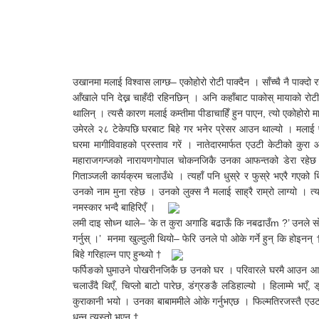
उखानमा मलाई विश्वास लाग्छ– एकोहोरो रोटी पाक्दैन । साँच्चै नै पाक्द
आँखाले पनि देख्न चाहँदी रहिनछिन् । अनि कहाँबाट पाकोस् मायाको रोटी
थालिन् । त्यसै कारण मलाई कम्तीमा पीडाचाहिँ हुन पाएन, त्यो एकोहोरो म
उमेरले २८ टेकेपछि घरबाट बिहे गर भनेर प्रेसर आउन थाल्यो । मलाई पनि 
घरमा मागीविवाहको प्रस्ताव गरें । नातेदारमार्फत एउटी केटीको कु
महाराजगन्जको नारायणगोपाल चोकनजिकै उनका आफन्तको डेरा रहेछ । 
गिताञ्जली कार्यक्रम चलाउँथे । त्यहाँ पनि धुस्रे र फुस्रे भएरै गएको 
उनको नाम मुना रहेछ । उनको लुक्स नै मलाई साह्रै राम्रो लाग्यो । त्
नमस्कार भन्दै बाहिरिएँ ।
लमी दाइ सोध्न थाले– ‘के त कुरा अगाडि बढाऊँ कि नबढाउँm ?’ उनले सोध
गर्नुस् ।’ मनमा खुल्दुली थियो– फेरि उनले पो ओके गर्ने हुन् कि होइन
बिहे गरिहाल्न पाए हुन्थ्यो †
फर्पिङको घुमाउने पोखरीनजिकै छ उनको घर । परिवारले घरमै आउन आग
चलाउँदै थिएँ, चिप्लो बाटो पारेछ, डंग्रङङै लडिहाल्यो । हिलाम्मे भए
कुराकानी भयो । उनका बाबाममीले ओके गर्नुभएछ । फिल्मतिरजस्तै एउटा 
धन्न त्यस्तो भएन †