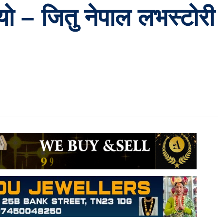
्‍यो – जितु नेपाल लभस्टोर