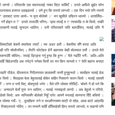
ारो लाग्यो । परिवारकै एक सदस्यलाई नम्बर दिएर फर्किएँ । उनले आफैंले बुझेर फोन
ासाथ हत्तपत्त उठाइहाल्थें । उनै हुन् कि जस्तो लाग्थ्यो । एक दिन भयो पनि त्यस्तै
 उताबाट उत्तर आयो– ‘म मुना बोलेको ।’ मन खुसीले उफ्रिन थाल्यो । अत्तालिँदा–
े गर्ने होइन त ?’ उनले लजाउँदै भनिन्– ‘छ्या तपाईं त †’ त्यसपछि त के थियो, भर्खरै
राकानी मलाई सुनाउन थालिन् । उनी परिवारबारे जति बताउँथिन्, मलाई उत्ति नै
ाटीको बेकरी क्याफेमा ल्याएँ । मम अडर गर्‍र्यौं । बेकरीमा सँगै बस्दा अलि
ही पनि सोध्दैनथिन् । तैपनि फोटोहरु हेर्ने बहानामा केही बोलचाल गर्‍यौं । उनले मेरो
ाउँदै सोधिन्– ‘तपाई ड्रिङ्स गर्नु हुन्छ कि हुन्न ।’ मैले नढाँटि भनेँ– ‘अलि–अलि
छिचाहिँ बिहेअगाडि अब नभेट्ने भनेका थियौं तर मन किन मान्थ्यो र ? फेरि बहाना बनाएर
वहरि पौडेल, दीपकराज गिरीलगायत कलाकर्मी जन्ती हुनुहुन्थ्यो । साथीहरु मलाई छेड
स्य थियो । बिदाइका बेला बेहुलालाई बोकेर बाहिर निकाल्ने चलन थियो । मलाई एकदमै
। भन्न त भन्दै थिए, बोक्नुपर्छ भनेर । मैले पनि जोक्स गरिदिएँ– ‘बोक्ने नै हो भने कि
ैन ।’ अन्माउने बेलाँ मुना रुन थालिन् । मलाई नरमाइलो लाग्यो । अब बेहुलो न परियो,
ो थियो, अरु मानिससँग बोलेको निहुँ पारेर आफ्नै मनलाई सान्त्वना दिँदै बसियो ।
भनेर जोक्स गर्थें– ‘ए…दुलहीहरु रुने त घरआँगनसम्म मात्रै पो रहेछ, आधा बाटो आएपछि
रिसाएजस्तो गर्थिन् । तर मनमनै चाहिँ हाँसिरहेकी छिन् जस्तो लाग्थ्यो, म चाहन्थें पनि
ही ।