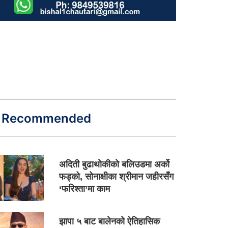
Recommended
अदिती बुढाथोकीको बलिउडमा अर्को
फड्को, सोनाक्षीका श्रीमान जहीरसँग
‘फरिश्ता’मा काम
झापा ५ बाट बालेनको ऐतिहासिक