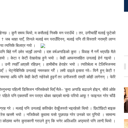
ो रहेनछ । कुनै समय थियो, म कसैलाई निक्कै मन पराउँथें । तर, उनीचाहिँ मलाई फुटेको
 † जब थाहा पाएँ, तिनले मलाई मन पराउँदिनन्, मलाई पनि ती विस्तारै नराम्री लाग्न
ाया त्यत्तिकै बिलाएर गयो ।
बिहे गर्ने उमेर भएझैं लाग्यो । दश वर्षअगाडिको कुरा । विवाह नै गर्ने भएपछि मैले
रा आयो । केटा र केटी देखादेख हुने भयो । केही आफन्तसहित उनलाई हेर्न गइयो ।
उनी त्यहीँ आएकी रहिछन् । हामीबीच हेराहेर भयो । त्यतिबेला म टेलिभिजनमा
थिएँ । भेट्नेबित्तिकै उनलाई नमस्कार गरेँ । लमी दाइले इसारा गरे– यिनै हुन् केटी †
यसभन्दा अघि पनि केही केटी नहेरेको हुइनँ तर उनीजस्ती राम्री कोही लागेनन् । फेरि
्नुभन्दा पहिल्यै डिसिजन गरिसकेको थिएँ मैले– ‘कुरा अगाडि बढाउने होइन, सीधै ओके
न् † पहिले पनि एकतर्फी मन पराएर धोका खाएको मान्छे परियो आफू † फाइनल गरेर चाँडै
्रह गरे । मलाई पनि उनलाई कतिखेर देखुँजस्तो भइरहेको थियो । छिटोछिटो बाइक
ँ, ड्रेस खत्तमै भयो । नजिकैको कुवामा यसो पुछपाछ गरेर उनको घर पुगियो । सामान्य
कोठामा थनेर कुराकानी गराउने हुन् कि भनेर अलिअलि अप्ठ्यारो पनि लाग्दै थियो ।