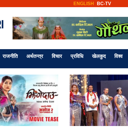
ENGLISH
BC-TV
राजनीति
अर्थतन्त्र
विचार
प्रविधि
खेलकुद
विश्व