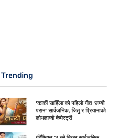
Trending
‘कार्की साहिँला’को पहिलो गीत ‘लग्यौ
परान’ सार्वजनिक, जितु र प्रियानाको
लोभलाग्दो केमेस्ट्री
‘झिँगेदाउ २’ को टिजर सार्वजनिक