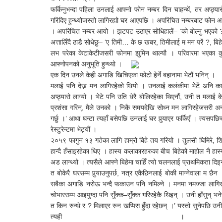
फर्किनुभन्दा पहिला उनलाई आफ्नो फोन नम्बर दिन चाहन्थें, तर अप्ठ्य
गरिदिए हुन्थ्योजस्तो लागिरह्यो घर आएपछि । अपरिचित नम्बरबाट फोन आउन
। अपरिचित नम्बर आयो । झटपट उठाएर सोधिहालें– ‘को बोल्नु भएको ?’
अत्तालिँदै ठाडै सोधेछु– ‘ए तिमी… के छ खबर, तिमीलाई म मन परें ?, बिह
लभ परेका केटाकेटीजसरी फोनमा झुमिन थाल्यौ । परिवारमा भएका कु
आफ्नोपनको अनुभूति हुन्थ्यो ।
एक दिन उनले केही अगाडि खिचिएका फोटो हेर्ने बहानामा भेटौं भनिन् ।
मलाई पनि देख्न मन लागिरहेको थियो । उनलाई कलंकीमा भेटें अनि कालिम
अप्ठ्यारो लाग्यो । भेटे पनि उति धेरै बोलिरहेका थिएनौं, उनी त मलाई के
प्रशंसा गरिन्, मैले उनको । निकै समयदेखि सोध्न मन लागिरहेजसरी अनकन
गर्छु ।’ आधा घन्टा त्यहाँ बसेपछि उनलाई घर पुर्‍याएर फर्किएँ । त्यसप
रेस्टुरेन्टमा भेट्यौं ।
२०५९ फागुन १३ गतेका लागि हाम्रो बिहे तय गरियो । तुलसी घिमिरे, शि
हान्दै हँसाइरहेका थिए । हास्य कलाकारहरुका बीच बिहेको माहोल नै हा
अड लाग्थ्यो । त्यसैले आफ्ने बिहेमा चाहिँ त्यो चलनलाई प्राथमिकता दिइनँ 
त बोकेरै घरसम्म पुर्‍याउनुपर्छ, नत्र एकैछिनलाई बोकी माग्नेवाला म छ
सबैका अगाडि नरोऊ भन्दै फकाउन पनि नमिल्ने । मनमा नमज्जा लागिरहेक
चोभारसम्म आइपुग्दा पनि सुँक्क–सुँक्क गरिरहेकै थिइन् । उनी हाँसुन् 
त किन रुन्थे र ? मिलाएर रुन खप्पिस हुँदा रहेछन् ।’ यस्तो सुनेपछि उनी 
त्य