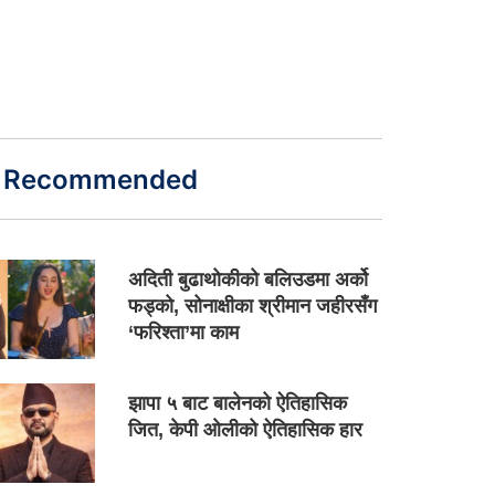
Recommended
अदिती बुढाथोकीको बलिउडमा अर्को
फड्को, सोनाक्षीका श्रीमान जहीरसँग
‘फरिश्ता’मा काम
झापा ५ बाट बालेनको ऐतिहासिक
जित, केपी ओलीको ऐतिहासिक हार