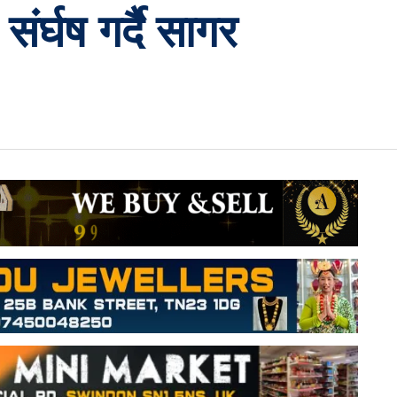
ंर्घष गर्दै सागर