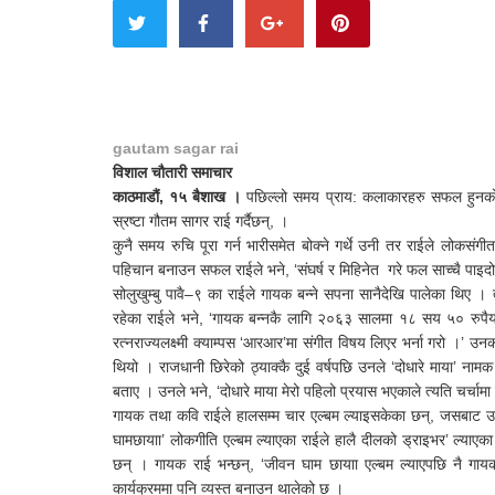
gautam sagar rai
विशाल चौतारी समाचार
काठमाडौं, १५ बैशाख ।
पछिल्लो समय प्राय: कलाकारहरु सफल हुनको ए
स्रष्टा गौतम सागर राई गर्दैछन्, ।
कुनै समय रुचि पूरा गर्न भारीसमेत बोक्ने गर्थे उनी तर राईले लोकसंग
पहिचान बनाउन सफल राईले भने, ‘संघर्ष र मिहिनेत गरे फल साच्चै पाइद
सोलुखुम्बु पावै–९ का राईले गायक बन्ने सपना सानैदेखि पालेका थिए । 
रहेका राईले भने, ‘गायक बन्नकै लागि २०६३ सालमा १८ सय ५० रुपैयाा
रत्नराज्यलक्ष्मी क्याम्पस ‘आरआर’मा संगीत विषय लिएर भर्ना गरो ।’ उ
थियो । राजधानी छिरेको ठ्याक्कै दुई वर्षपछि उनले ‘दोधारे माया’ ना
बताए । उनले भने, ‘दोधारे माया मेरो पहिलो प्रयास भएकाले त्यति चर्चा
गायक तथा कवि राईले हालसम्म चार एल्बम ल्याइसकेका छन्, जसबाट उनले
घामछायाा’ लोकगीति एल्बम ल्याएका राईले हालै दीलको ड्राइभर’ ल्याएका 
छन् । गायक राई भन्छन्, ‘जीवन घाम छायाा एल्बम ल्याएपछि नै गाय
कार्यक्रममा पनि व्यस्त बनाउन थालेको छ ।