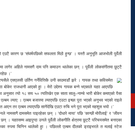
उटै कारण छ ‘संघर्षपछिको सफलता मिठो हुन्छ’ । यस्तै अनुभूति आजभोली पूर्वेली
ीतमा लागेर अहिले नामसगै दाम पनि कमाउन थालेका छन् । पूर्वेली लोकसंगीतमा छुट्टै
ोरहेछ ।’
त्यसैले एसएलसी उर्तिण गर्नेवित्तिकै उनी काठमाडौं झरे । गायक तथा कविसमेत
 बोकेर राजधानी आएको हुा । मेरो उद्देश्य गायक बन्ने भएकाले यहाा आएपछि
नका अनुसार त्यो १८ सय ५० त्यतिखेर एक साता सालु–नाम्चे भारी बोकेर कमाएको पैसा
मक एल्बम ल्याए । एल्बम बजारमा ल्याएपछि एउटा इच्छा पूरा भएको अनुभव भएको राइले
मा त आएन तर एल्बम ल्याएपछि सानैदेखि एउटा रुचि भने पूरा भएको महशुस भयो ।’
 नामसागै दामसमेत पाइरहेका छन् । ‘दोधारे माया’ पछि ‘कान्छी मोरीलाई’ र ‘जीवन
छन् । यहाासम्म आइपुग्दा उनले पूर्वेली लोकगीति क्षेत्रमा छुट्टै परिचयसमेत बनाएका
कका रुपमा चिनिन थालेको हुा । पछिल्लो एल्बम दीलको ड्राइभरले त मलाई स्टेज