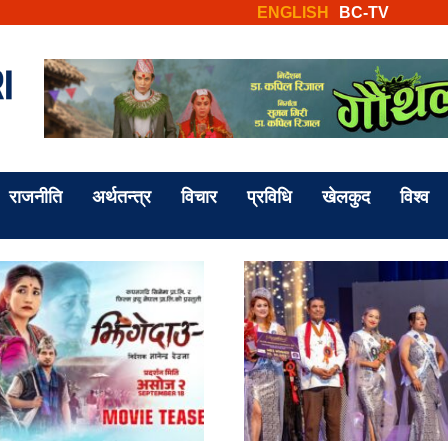
ENGLISH
BC-TV
राजनीति
अर्थतन्त्र
विचार
प्रविधि
खेलकुद
विश्व