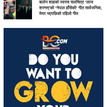
बालेन शाहको स्वरमा चलचित्र ‘लाज
शरणम्’को ‘नेपाल हाँसेको’ गीत सार्वजनिक,
मेयर भएपछिको पहिलो गीत