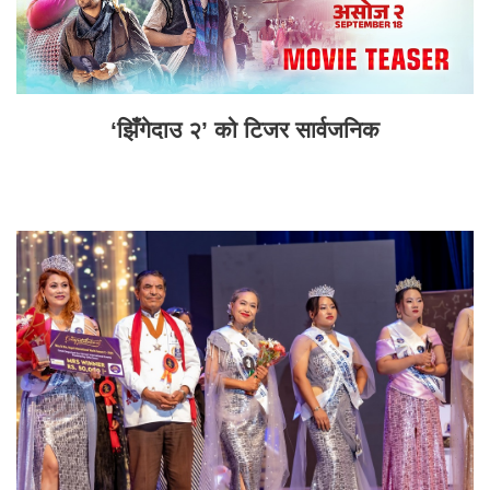
‘झिँगेदाउ २’ को टिजर सार्वजनिक