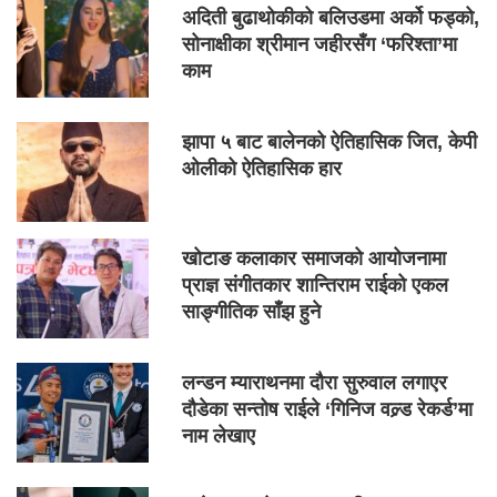
अदिती बुढाथोकीको बलिउडमा अर्को फड्को,
सोनाक्षीका श्रीमान जहीरसँग ‘फरिश्ता’मा
काम
झापा ५ बाट बालेनको ऐतिहासिक जित, केपी
ओलीको ऐतिहासिक हार
खोटाङ कलाकार समाजको आयोजनामा
प्राज्ञ संगीतकार शान्तिराम राईको एकल
साङ्गीतिक साँझ हुने
लन्डन म्याराथनमा दौरा सुरुवाल लगाएर
दौडेका सन्तोष राईले ‘गिनिज वल्र्ड रेकर्ड’मा
नाम लेखाए