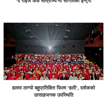
‘द राइज अफ साम्राज्य’मा सौगातको इन्ट्री
हलमा लाग्यो बहुप्रतिक्षित फिल्म ‘हली’, दर्शकको
उत्साहजनक उपस्थिति