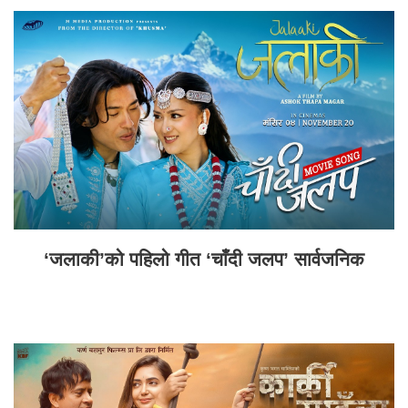
‘जलाकी’को पहिलो गीत ‘चाँदी जलप’ सार्वजनिक