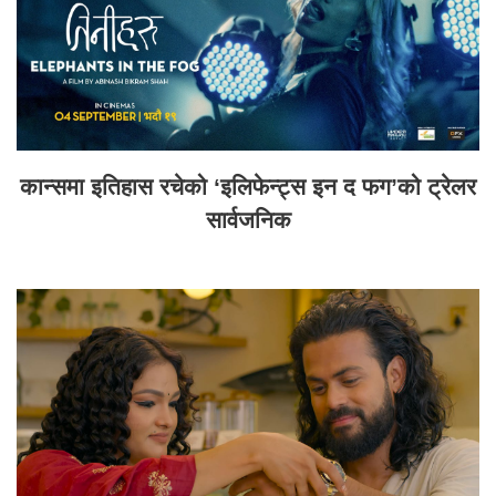
कान्समा इतिहास रचेको ‘इलिफेन्ट्स इन द फग’को ट्रेलर
सार्वजनिक