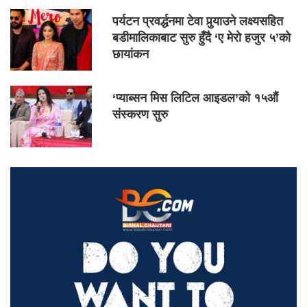
पर्यटन प्रवर्द्धनमा टेवा पुर्‍याउने लक्ष्यसहित
बडीमालिकाबाट सुरु हुँदै ‘ए मेरो हजुर ५’को
छायांकन
‘प्याब्सन मिस लिटिल आइडल’को १५औं
संस्करण सुरु