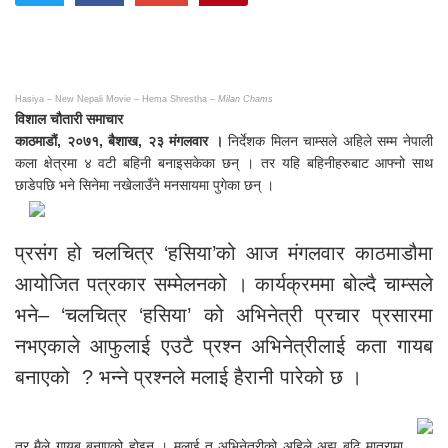
Hasiya – New Nepali Movie –
Hema Shrestha –
Milan Chams
विशाल चौतारी समाचार
काठमाडौं, २०७१, बैशाख, २३ मंगलवार ।
निर्देशक मिलन चाम्सले अहिले सम्म नेपाली
कला क्षेत्रमा ४ वटी बहिनी बनाइसकेका छन् । तर यहि बहिनीहरुबाट आफ्नो साथ
छाडेपछि भने सिनेमा नखेलाउँने मनसायमा पुगेका छन् ।
प्रसंग हो चलचित्र ‘हसिया’को आज मंगलवार काठमाडौमा
आयोजित पत्रकार सम्मेलनको । कार्यक्रममा बोल्दै चाम्सले
भने– ‘चलचित्र ‘हसिया’ को अभिनेत्री प्रचार प्रसारमा
नभएकाले आफुलाई एउटै प्रश्न अभिनेत्रीलाई कता गायब
बनाएको ? भन्ने प्रश्नले मलाई हैरानी पारेको छ ।
तर मैले गायब बनाएको होइन । मलाई त अभिनेत्रीको अहिले अझ बढि मात्रामा