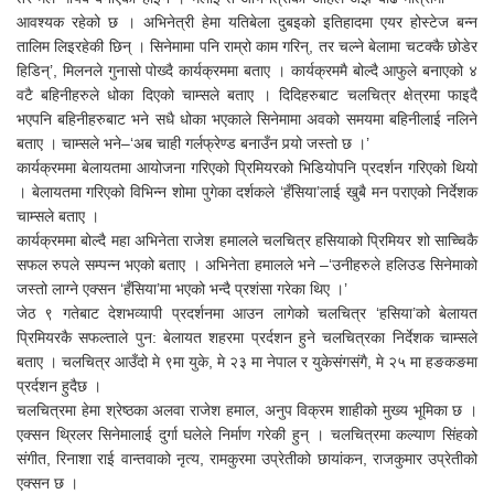
आवश्यक रहेको छ । अभिनेत्री हेमा यतिबेला दुबइको इतिहादमा एयर होस्टेज बन्न
तालिम लिइरहेकी छिन् । सिनेमामा पनि राम्रो काम गरिन्, तर चल्ने बेलामा चटक्कै छोडेर
हिडिन्’, मिलनले गुनासो पोख्दै कार्यक्रममा बताए । कार्यक्रममै बोल्दै आफुले बनाएको ४
वटै बहिनीहरुले धोका दिएको चाम्सले बताए । दिदिहरुबाट चलचित्र क्षेत्रमा फाइदै
भएपनि बहिनीहरुबाट भने सधै धोका भएकाले सिनेमामा अवको समयमा बहिनीलाई नलिने
बताए । चाम्सले भने–‘अब चाही गर्लफ्रेण्ड बनाउँन पर्‍यो जस्तो छ ।’
कार्यक्रममा बेलायतमा आयोजना गरिएको प्रिमियरको भिडियोपनि प्रदर्शन गरिएको थियो
। बेलायतमा गरिएको विभिन्न शोमा पुगेका दर्शकले ‘हँसिया’लाई खुबै मन पराएको निर्देशक
चाम्सले बताए ।
कार्यक्रममा बोल्दै महा अभिनेता राजेश हमालले चलचित्र हसियाको प्रिमियर शो साच्चिकै
सफल रुपले सम्पन्न भएको बताए । अभिनेता हमालले भने –‘उनीहरुले हलिउड सिनेमाको
जस्तो लाग्ने एक्सन ‘हँसिया’मा भएको भन्दै प्रशंसा गरेका थिए ।’
जेठ ९ गतेबाट देशभव्यापी प्रदर्शनमा आउन लागेको चलचित्र ‘हसिया’को बेलायत
प्रिमियरकै सफल्ताले पुन: बेलायत शहरमा प्रर्दशन हुने चलचित्रका निर्देशक चाम्सले
बताए । चलचित्र आउँदो मे ९मा युके, मे २३ मा नेपाल र युकेसंगसंगै, मे २५ मा हङकङमा
प्रर्दशन हुदैछ ।
चलचित्रमा हेमा श्रेष्ठका अलवा राजेश हमाल, अनुप विक्रम शाहीको मुख्य भूमिका छ ।
एक्सन थ्रिलर सिनेमालाई दुर्गा घलेले निर्माण गरेकी हुन् । चलचित्रमा कल्याण सिंहको
संगीत, रिनाशा राई वान्तवाको नृत्य, रामकुरमा उप्रेतीको छायांकन, राजकुमार उप्रेतीको
एक्सन छ ।