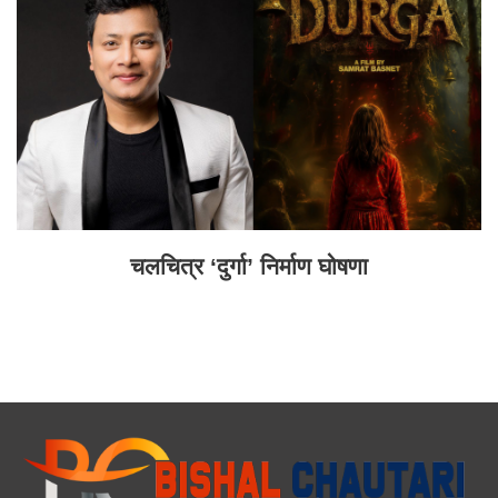
चलचित्र ‘दुर्गा’ निर्माण घोषणा