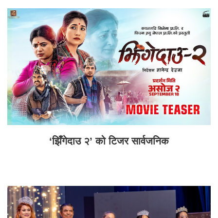
‘झिँगेदाउ २’ को टिजर सार्वजनिक