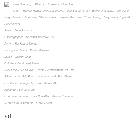
Film Company – Chams Entertainment Pvt. Ltd.
Cast : Rajesh Hamal, Hema Shrestha, Anup Bikram Shahi, Bishal Dhungana, Alok Karki,
Bijay Kunwar, Kiran Rai, Shishir Rana, Prashamsha Shah (Child Artist), Ruby Rana (Special
Appearance)
Story – Anup Sapkota
Choreographer – Renasha Bantawa Rai
Action : Raj Kumar Uprety
Background Score : Rohit/ Shailesh
Music – Kalyan Singh
Colorist – Badri Lamichhane
Post Production Studio : Chams Entertainment Pvt. Ltd.
Editor – Arjun GC, Badri Lamichhane and Milan Chams
Director of Photography – Ram Kumar KC
Presenter : Durga Ghale
Executive Producer : Som Shrestha, Jitendra Chemjong
Screen Play & Director – Milan Chams
ad