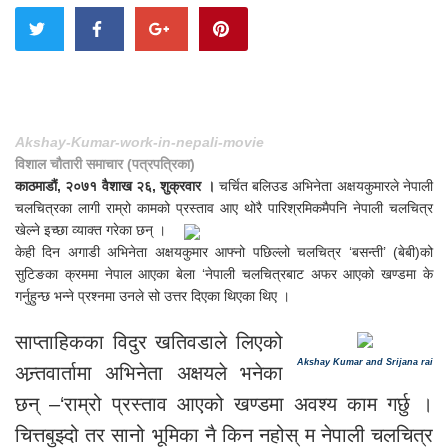
Akshay-Kumar-work-in-nepali-movie
विशाल चौतारी समाचार (पत्रपत्रिका)
काठमाडौं, २०७१ वैशाख २६, शुक्रवार ।
चर्चित बलिउड अभिनेता अक्षयकुमारले नेपाली
चलचित्रका लागी राम्रो कामको प्रस्ताव आए थोरै पारिश्रमिकमैपनि नेपाली चलचित्र
खेल्ने इच्छा व्याक्त गरेका छन् ।
केही दिन अगाडी अभिनेता अक्षयकुमार आफ्नो पछिल्लो चलचित्र ‘बसन्ती’ (बेबी)को
सुटिङका क्रममा नेपाल आएका बेला ‘नेपाली चलचित्रबाट अफर आएको खण्डमा के
गर्नुहुन्छ भन्ने प्रश्नमा उनले सो उत्तर दिएका थिएका थिए ।
साप्ताहिकका विदुर खतिवडाले लिएको
Akshay Kumar and
Srijana rai
अन्र्तवार्तामा अभिनेता अक्षयले भनेका
छन् –‘राम्रो प्रस्ताव आएको खण्डमा अवश्य काम गर्छु ।
चित्तबुझ्दो तर सानो भूमिका नै किन नहोस् म नेपाली चलचित्र