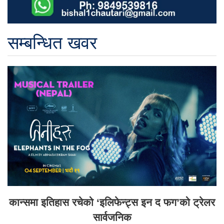
सम्बन्धित खवर
कान्समा इतिहास रचेको ‘इलिफेन्ट्स इन द फग’को ट्रेलर
सार्वजनिक