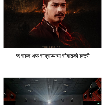
‘द राइज अफ साम्राज्य’मा सौगातको इन्ट्री